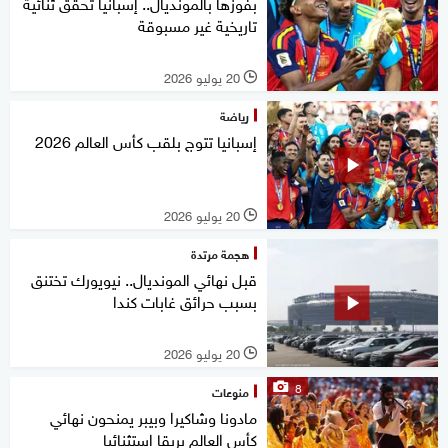
بفوزها بالمونديال.. إسبانيا تحقق ثنائية
تاريخية غير مسبوقة
20 يوليو 2026
l
رياضة
إسبانيا تتوج بلقب كأس العالم 2026
20 يوليو 2026
l
هجمة مرتدة
قبل نهائي المونديال.. نيويورك تختنق
بسبب حرائق غابات كندا
20 يوليو 2026
l
8
منوعات
مادونا وشاكيرا وبيبر يمنحون نهائي
كأس العالم بريقا استثنائيا