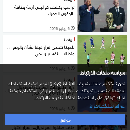
ترامب يكشف كواليس أزمة بطاقة
بالوغون الحمراء
6 يوليو 2026
l
رياضة
بلجيكا تتحدى قرار فيفا بشأن بالوغون..
وتطالب بتفسير رسمي
6 يوليو 2026
l
سياسة ملفات الارتباط
رياضة
نحن نستخدم ملفات تعريف الارتباط (كوكيز) لفهم كيفية استخدامك
دياز: طموحات المغرب بالمونديال
لموقعنا ولتحسين تجربتك. من خلال الاستمرار في استخدام موقعنا ،
تتجاوز ما تحقق في قطر
فإنك توافق على استخدامنا لملفات تعريف الارتباط.
سياسية الخصوصية
6 يوليو 2026
l
موافق
رياضة
خلف صافرة المونديال.. أسرار اختيار