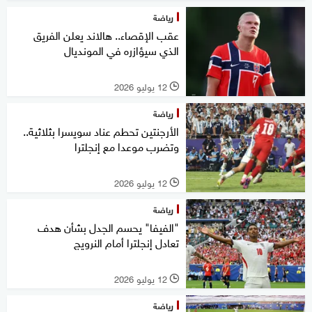
رياضة
عقب الإقصاء.. هالاند يعلن الفريق
الذي سيؤازره في المونديال
12 يوليو 2026
l
رياضة
الأرجنتين تحطم عناد سويسرا بثلاثية..
وتضرب موعدا مع إنجلترا
12 يوليو 2026
l
رياضة
"الفيفا" يحسم الجدل بشأن هدف
تعادل إنجلترا أمام النرويج
12 يوليو 2026
l
رياضة