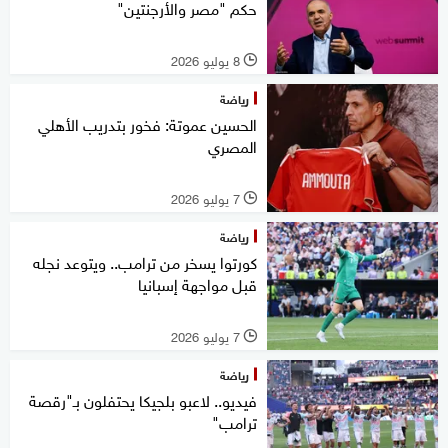
حكم "مصر والأرجنتين"
8 يوليو 2026
l
رياضة
الحسين عموتة: فخور بتدريب الأهلي
المصري
7 يوليو 2026
l
رياضة
كورتوا يسخر من ترامب.. ويتوعد نجله
قبل مواجهة إسبانيا
7 يوليو 2026
l
رياضة
فيديو.. لاعبو بلجيكا يحتفلون بـ"رقصة
ترامب"