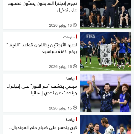
نجوم إنجلترا السابقون يصبّون غضبهم
على توخيل
16 يوليو 2026
l
منوعات
لاعبو الأرجنتين يخالفون قواعد "الفيفا"
برفع لافتة سياسية
16 يوليو 2026
l
رياضة
ميسي يكشف "سر الفوز" على إنجلترا..
ويتحدث عن تحدي إسبانيا
15 يوليو 2026
l
رياضة
كين يتحسر على ضياع حلم المونديال..
ويشيد بميسي