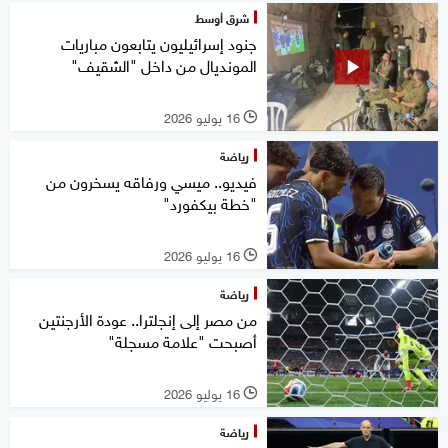
شرق أوسط
جنود إسرائيليون يتابعون مباريات
المونديال من داخل "الشقيف"
16 يوليو 2026
l
رياضة
فيديو.. ميسي ورفاقه يسخرون من
"خطة بيكفورد"
16 يوليو 2026
l
رياضة
من مصر إلى إنجلترا.. عودة الأرجنتين
أصبحت "علامة مسجلة"
16 يوليو 2026
l
رياضة