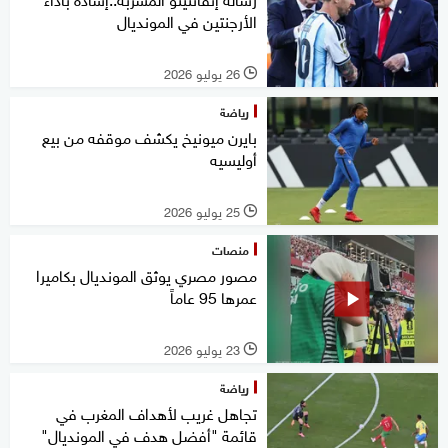
الأرجنتين في المونديال
26 يوليو 2026
l
رياضة
بايرن ميونيخ يكشف موقفه من بيع
أوليسيه
25 يوليو 2026
l
منصات
مصور مصري يوثق المونديال بكاميرا
عمرها 95 عاماً
23 يوليو 2026
l
رياضة
تجاهل غريب لأهداف المغرب في
قائمة "أفضل هدف في المونديال"