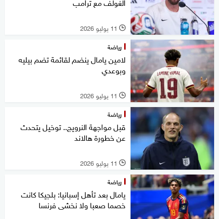
الغولف مع ترامب
11 يوليو 2026
l
رياضة
لامين يامال ينضم لقائمة تضم بيليه
وبوعدي
11 يوليو 2026
l
رياضة
قبل مواجهة النرويج.. توخيل يتحدث
عن خطورة هالاند
11 يوليو 2026
l
رياضة
يامال بعد تأهل إسبانيا: بلجيكا كانت
خصما صعبا ولا نخشى فرنسا