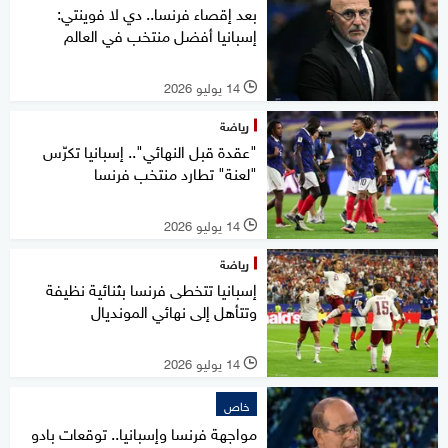
بعد إقصاء فرنسا.. دي لا فوينتي:
إسبانيا أفضل منتخب في العالم
14 يوليو 2026
l
رياضة
"عقدة قبل النهائي".. إسبانيا تكرّس
"لعنة" تطارد منتخب فرنسا
14 يوليو 2026
l
رياضة
إسبانيا تتخطى فرنسا بثنائية نظيفة
وتتأهل إلى نهائي المونديال
14 يوليو 2026
l
خاص
مواجهة فرنسا وإسبانيا.. توقعات بادو