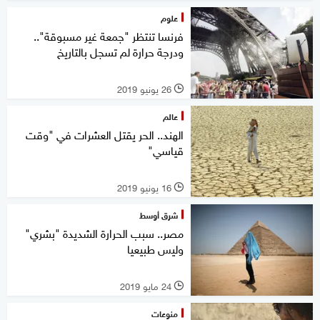
علوم
فرنسا تنتظر "جمعة غير مسبوقة"..
ودرجة حرارة لم تسجل بالتاريخ
26 يونيو 2019
l
عالم
الهند.. الحر يقتل العشرات في "وقت
قياسي"
16 يونيو 2019
l
شرق أوسط
مصر.. سبب الحرارة الشديدة "بشري"
وليس طبيعيا
24 مايو 2019
l
منوعات