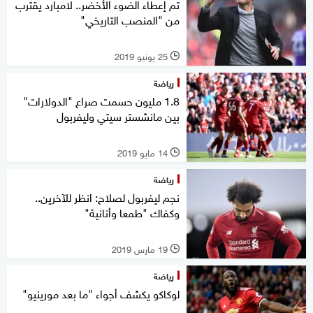
تم إعطاء الضوء الأخضر.. لامبارد يقترب
من "المنصب التاريخي"
25 يونيو 2019
l
رياضة
1.8 مليون حسمت صراع "الدولارات"
بين مانشستر سيتي وليفربول
14 مايو 2019
l
رياضة
نجم ليفربول لصلاح: انظر للآخرين..
وكفاك "طمعا وأنانية"
19 مارس 2019
l
رياضة
لوكاكو يكشف أجواء "ما بعد مورينيو"