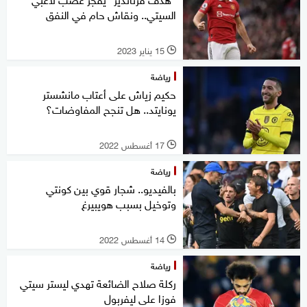
السيتي.. ونقاش حام في النفق
15 يناير 2023
l
رياضة
حكيم زياش على أعتاب مانشستر
يونايتد.. هل تنجح المفاوضات؟
17 أغسطس 2022
l
رياضة
بالفيديو.. شجار قوي بين كونتي
وتوخيل بسبب هويبيرغ
14 أغسطس 2022
l
رياضة
ركلة صلاح الضائعة تهدي ليستر سيتي
فوزا على ليفربول