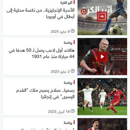
أثير الكرة
الأندية الإنجليزية.. من نكسة محلية إلى
أبطال في أوروبا
9 مايو 2025
l
رياضة
هالاند أول لاعب يصل لـ 50 هدفا في
44 مباراة منذ عام 1931
2 مايو 2023
l
رياضة
رسميا.. صلاح يصبح ملك "القدم
اليسرى" في إنجلترا
18 أبريل 2023
l
رياضة
"هدف فرنانديز" يفجر غضب لاعبي