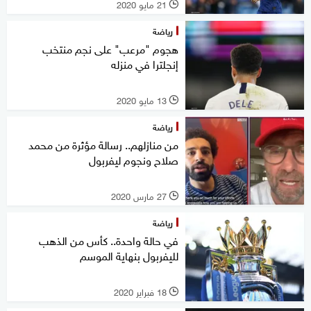
21 مايو 2020
l
رياضة
هجوم "مرعب" على نجم منتخب
إنجلترا في منزله
13 مايو 2020
l
رياضة
من منازلهم.. رسالة مؤثرة من محمد
صلاح ونجوم ليفربول
27 مارس 2020
l
رياضة
في حالة واحدة.. كأس من الذهب
لليفربول بنهاية الموسم
18 فبراير 2020
l