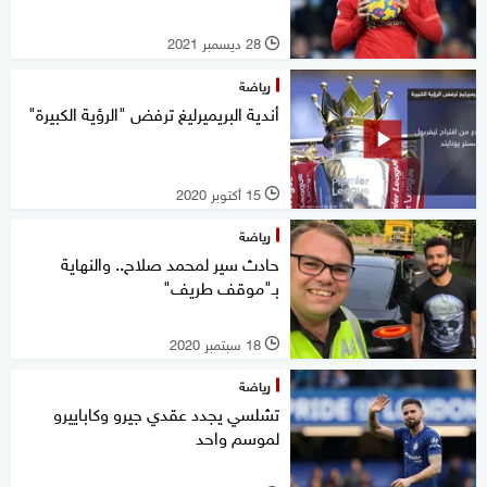
28 ديسمبر 2021
l
رياضة
أندية البريميرليغ ترفض "الرؤية الكبيرة"
15 أكتوبر 2020
l
رياضة
حادث سير لمحمد صلاح.. والنهاية
بـ"موقف طريف"
18 سبتمبر 2020
l
رياضة
تشلسي يجدد عقدي جيرو وكاباييرو
لموسم واحد