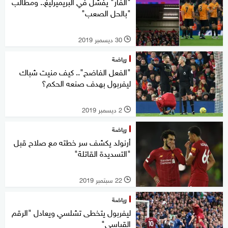
"الفار" يفشل في البريميرليغ.. ومطالب
"بالحل الصعب"
30 ديسمبر 2019
l
رياضة
"الفعل الفاضح".. كيف منيت شباك
ليفربول بهدف صنعه الحكم؟
2 ديسمبر 2019
l
رياضة
أرنولد يكشف سر خطته مع صلاح قبل
"التسديدة القاتلة"
22 سبتمبر 2019
l
رياضة
ليفربول يتخطى تشلسي ويعادل "الرقم
القياسي"