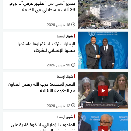
تحذير أممي من "تطهير عرقي".. نزوح
36 ألف فلسطيني في الضفة
18 مارس 2026
l
شرق أوسط
الإمارات تؤكد استقرارها واستمرار
دعمها الإنساني للشركاء
13 مارس 2026
l
شرق أوسط
الأمم المتحدة: حزب الله رفض التعاون
مع الحكومة اللبنانية
12 مارس 2026
l
شرق أوسط
المندوب الإماراتي: لا قوة قادرة على
تغيير نموذج الإمارات