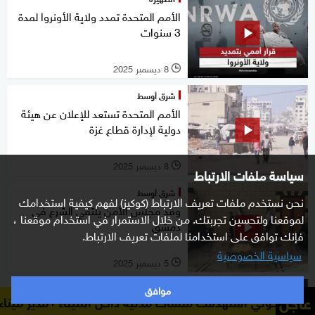
الأمم المتحدة تمدد ولاية الأونروا لمدة
3 سنوات
8 ديسمبر 2025
l
شرق أوسط
الأمم المتحدة تستعد للإعلان عن هيئة
دولية لإدارة قطاع غزة
8 ديسمبر 2025
l
سياسة ملفات الارتباط
شرق أوسط
نحن نستخدم ملفات تعريف الارتباط (كوكيز) لفهم كيفية استخدامك
وفد مجلس الأمن يلتقي الشرع في
لموقعنا ولتحسين تجربتك. من خلال الاستمرار في استخدام موقعنا ،
دمشق
فإنك توافق على استخدامنا لملفات تعريف الارتباط.
سياسية الخصوصية
5 ديسمبر 2025
l
موافق
الصباح
عاجل
هدفت منشآت مدنية داخل الميناء
مدير ميناء المخا: مليشيا ا
الأمم المتحدة: امرأة تقتل كل 10