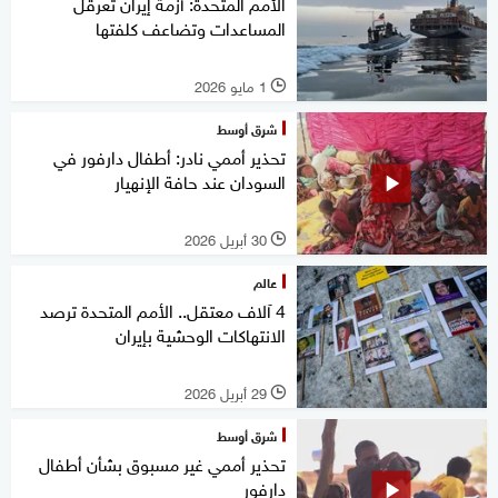
الأمم المتحدة: أزمة إيران تعرقل
المساعدات وتضاعف كلفتها
1 مايو 2026
l
شرق أوسط
تحذير أممي نادر: أطفال دارفور في
السودان عند حافة الإنهيار
30 أبريل 2026
l
عالم
4 آلاف معتقل.. الأمم المتحدة ترصد
الانتهاكات الوحشية بإيران
29 أبريل 2026
l
شرق أوسط
تحذير أممي غير مسبوق بشأن أطفال
دارفور