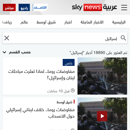
راديو
مباشر
الرئيسية
الأخبار العاجلة
أخبار
شرق أوسط
عالم
رياضة
حسب القسم
تم العثور على 18890 أخبار "إسرائيل"
خاص
مفاوضات روما.. لماذا تعثرت مباحثات
لبنان وإسرائيل؟
قبل 10 ساعات
l
شرق أوسط
مفاوضات روما.. خلاف لبناني إسرائيلي
حول الانسحاب