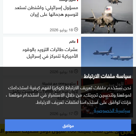
مسؤول إسرائيلي: واشنطن تستعد
لتوسيع هجماتها على إيران
18 يوليو 2026
l
عالم
عشرات طائرات التزويد بالوقود
الأميركية تتمركز في إسرائيل
18 يوليو 2026
l
سياسة ملفات الارتباط
ستوديوone مع فضيلة
نحن نستخدم ملفات تعريف الارتباط (كوكيز) لفهم كيفية استخدامك
لأول مرة منذ 1988.. الكنيست يكمل
لموقعنا ولتحسين تجربتك. من خلال الاستمرار في استخدام موقعنا ،
ولاية كاملة
فإنك توافق على استخدامنا لملفات تعريف الارتباط.
سياسية الخصوصية
17 يوليو 2026
l
موافق
شرق أوسط
عاجل
 المالي في سوريا
"رو
بالطيران المسير.. إسرائيل تستهدف