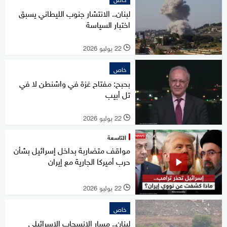
لبنان.. الانتشار جنوب الليطاني يسبق
اختبار السياسة
22 يوليو 2026
l
خاص
بحبح: مفتاح غزة في واشنطن لا في
تل أبيب
22 يوليو 2026
l
التاسعة
مواقف متضاربة بداخل إسرائيل بشأن
حرب أميركا الجارية مع إيران
22 يوليو 2026
l
خاص
لبنان.. مسار الانسحاب الإسرائيلي