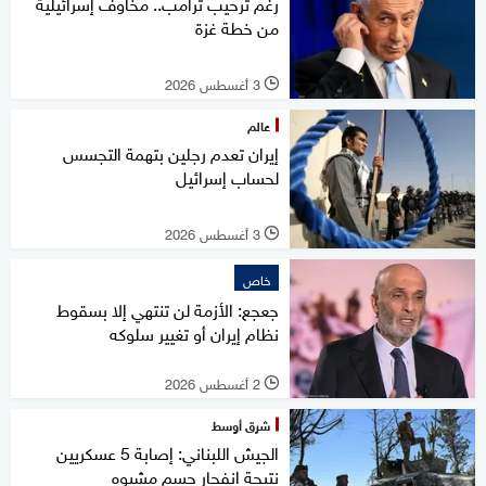
رغم ترحيب ترامب.. مخاوف إسرائيلية
من خطة غزة
3 أغسطس 2026
l
عالم
إيران تعدم رجلين بتهمة التجسس
لحساب إسرائيل
3 أغسطس 2026
l
خاص
جعجع: الأزمة لن تنتهي إلا بسقوط
نظام إيران أو تغيير سلوكه
2 أغسطس 2026
l
شرق أوسط
الجيش اللبناني: إصابة 5 عسكريين
نتيجة انفجار جسم مشبوه