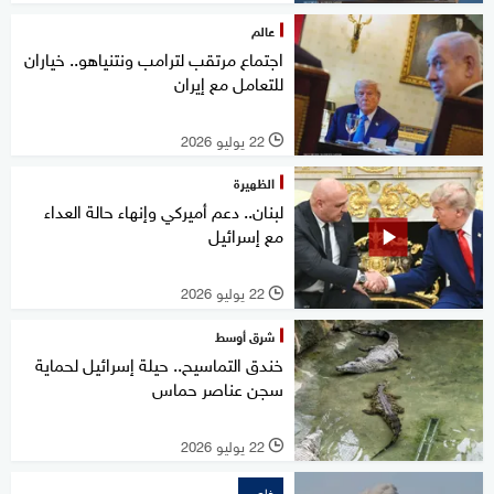
عالم
اجتماع مرتقب لترامب ونتنياهو.. خياران
للتعامل مع إيران
22 يوليو 2026
l
الظهيرة
لبنان.. دعم أميركي وإنهاء حالة العداء
مع إسرائيل
22 يوليو 2026
l
شرق أوسط
خندق التماسيح.. حيلة إسرائيل لحماية
سجن عناصر حماس
22 يوليو 2026
l
خاص