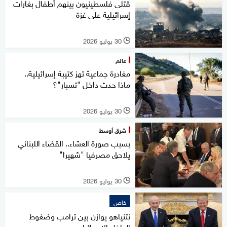
قتلى فلسطينيون بينهم أطفال بغارات
إسرائيلية على غزة
30 يوليو 2026
l
عالم
مغادرة جماعية تهز كتيبة إسرائيلية..
ماذا حدث داخل "تسبار"؟
30 يوليو 2026
l
شرق أوسط
بسبب صورة العشاء.. القضاء اللبناني
يلاحق مصرفيا "شهيرا"
30 يوليو 2026
l
خاص
نتنياهو يوازن بين ترامب وضغوط
الداخل الإسرائيلي