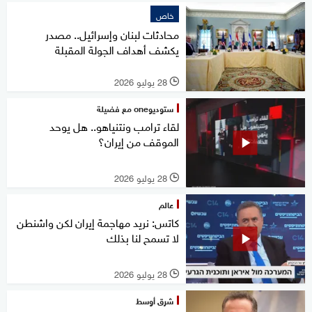
خاص
محادثات لبنان وإسرائيل.. مصدر
يكشف أهداف الجولة المقبلة
28 يوليو 2026
l
ستوديوone مع فضيلة
لقاء ترامب ونتنياهو.. هل يوحد
الموقف من إيران؟
28 يوليو 2026
l
عالم
كاتس: نريد مهاجمة إيران لكن واشنطن
لا تسمح لنا بذلك
28 يوليو 2026
l
شرق أوسط