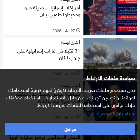
أمر إخلاء إسرائيلي لمدينة صور
ومحيطها جنوبي لبنان
27 مايو 2026
l
شرق أوسط
31 قتيلا في غارات إسرائيلية على
جنوب لبنان
26 مايو 2026
l
سياسة ملفات الارتباط
شرق أوسط
نحن نستخدم ملفات تعريف الارتباط (كوكيز) لفهم كيفية استخدامك
نتنياهو: الجيش يسيطر على مناطق
لموقعنا ولتحسين تجربتك. من خلال الاستمرار في استخدام موقعنا ،
استراتيجية جنوب لبنان
فإنك توافق على استخدامنا لملفات تعريف الارتباط.
سياسية الخصوصية
26 مايو 2026
l
موافق
شرق أوسط
الجيش الإسرائيلي يوسع عملياته البرية