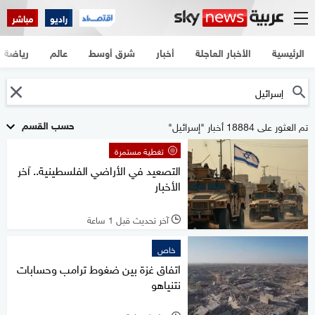
راديو
مباشر
الرئيسية
الأخبار العاجلة
أخبار
شرق أوسط
عالم
رياضة
حسب القسم
تم العثور على 18884 أخبار "إسرائيل"
تغطية مستمرة
التصعيد في الأراضي الفلسطينية.. آخر
الأخبار
آخر تحديث قبل 1 ساعة
l
خاص
اتفاق غزة بين ضغوط ترامب وحسابات
نتنياهو