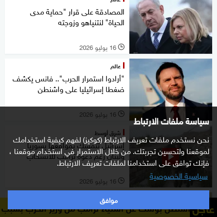
المصادقة على قرار "حماية مدى
الحياة" لنتنياهو وزوجته
16 يوليو 2026
l
عالم
"أرادوا استمرار الحرب".. فانس يكشف
ضغطا إسرائيليا على واشنطن
16 يوليو 2026
l
سياسة ملفات الارتباط
شرق أوسط
نحن نستخدم ملفات تعريف الارتباط (كوكيز) لفهم كيفية استخدامك
إسرائيل تتمسك بمواقعها بسوريا
لموقعنا ولتحسين تجربتك. من خلال الاستمرار في استخدام موقعنا ،
ولبنان رغم دعوة ترامب للانسحاب
فإنك توافق على استخدامنا لملفات تعريف الارتباط.
سياسية الخصوصية
16 يوليو 2026
l
موافق
عالم
عاجل
 عن استياء ترامب من وزير الحرب بسبب نقص الذخائر وتأثيره 
نتنياهو لن يسافر إلى الولايات المتحدة..