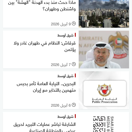
ماذا حدث منذ بدء الهدنة "الهشة" بين
واشنطن وطهران؟
9 أبريل 2026
l
شرق أوسط
قرقاش: النظام في طهران غادر ولا
يؤتمن
7 أبريل 2026
l
شرق أوسط
البحرين.. النيابة العامة تأمر بحبس
متهمين بالتخابر مع إيران
6 أبريل 2026
l
شرق أوسط
الشارقة تباشر عمليات التبريد لحريق
عرضي بالمنطقة الصناعية