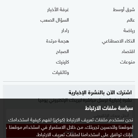
شرق أوسط
غرفة الأخبار
عالم
السؤال الصعب
رياضة
رادار
الذكاء الاصطناعي
هجمة مرتدة
اقتصاد
الصباح
منوعات
كلينيك
وثائقيات
اشترك الآن بالنشرة الإخبارية
نشرة إخبارية ترسل مباشرة لبريدك الإلكتروني يوميا
سياسة ملفات الارتباط
نحن نستخدم ملفات تعريف الارتباط (كوكيز) لفهم كيفية استخدامك
لموقعنا ولتحسين تجربتك. من خلال الاستمرار في استخدام موقعنا ،
إشترك
فإنك توافق على استخدامنا لملفات تعريف الارتباط.