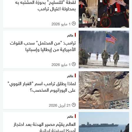
لقطة "للتسليح" بحوزة المشتبه به
بمحاولة اغتيال ترامب
1 مايو 2026
l
عالم
ترامب: "من المحتمل" سحب القوات
الأميركية من إيطاليا وإسبانيا
1 مايو 2026
l
عالم
لماذا يطلق ترامب اسم "الغبار النووي"
على اليورانيوم المخصب؟
21 أبريل 2026
l
عالم
العالم يقيّم مصير الهدنة بعد احتجاز
أميركا لسفينة إيرانية