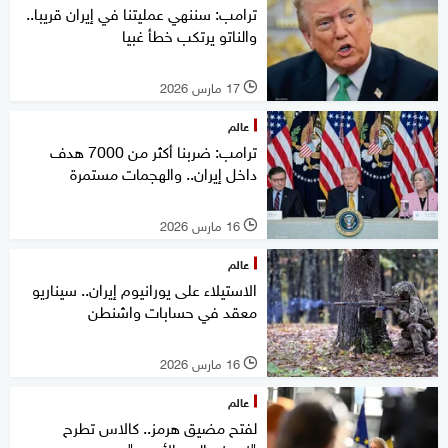
ترامب: سننهي عمليتنا في إيران قريبا..
والناتو يرتكب خطأ غبيا
17 مارس 2026
l
عالم
ترامب: ضربنا أكثر من 7000 هدف
داخل إيران.. والهجمات مستمرة
16 مارس 2026
l
عالم
الاستيلاء على يورانيوم إيران.. سيناريو
معقد في حسابات واشنطن
16 مارس 2026
l
عالم
لفتح مضيق هرمز.. كالاس تطرح