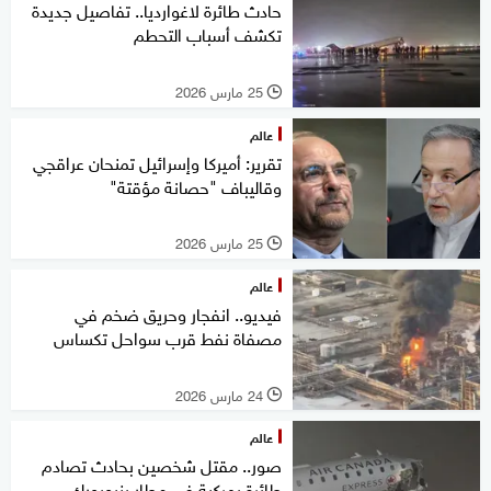
حادث طائرة لاغوارديا.. تفاصيل جديدة
تكشف أسباب التحطم
25 مارس 2026
l
عالم
تقرير: أميركا وإسرائيل تمنحان عراقجي
وقاليباف "حصانة مؤقتة"
25 مارس 2026
l
عالم
فيديو.. انفجار وحريق ضخم في
مصفاة نفط قرب سواحل تكساس
24 مارس 2026
l
عالم
صور.. مقتل شخصين بحادث تصادم
طائرة بمركبة في مطار بنيويورك