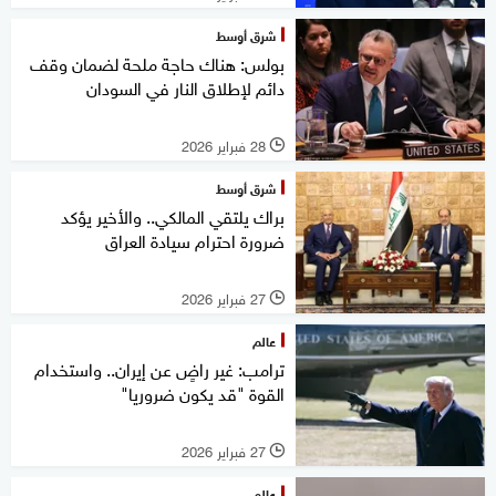
شرق أوسط
بولس: هناك حاجة ملحة لضمان وقف
دائم لإطلاق النار في السودان
28 فبراير 2026
l
شرق أوسط
براك يلتقي المالكي.. والأخير يؤكد
ضرورة احترام سيادة العراق
27 فبراير 2026
l
عالم
ترامب: غير راضٍ عن إيران.. واستخدام
القوة "قد يكون ضروريا"
27 فبراير 2026
l
عالم