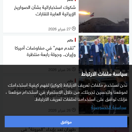
شكوك استخباراتية بشأن الصواريخ
الإيرانية العابرة للقارات
27 فبراير 2026
l
عالم
"تقدم مهم" في مفاوضات أميركا
وإيران.. وجولة رابعة منتظرة
26 فبراير 2026
l
سياسة ملفات الارتباط
عالم
نحن نستخدم ملفات تعريف الارتباط (كوكيز) لفهم كيفية استخدامك
أفكار "جديدة وإيجابية".. استراحة في
لموقعنا ولتحسين تجربتك. من خلال الاستمرار في استخدام موقعنا ،
مفاوضات أميركا وإيران
فإنك توافق على استخدامنا لملفات تعريف الارتباط.
سياسية الخصوصية
26 فبراير 2026
l
موافق
عالم
طهران تعد بإبداء "المرونة" في