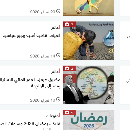
20 فبراير 2026
l
7
عالم
المياه.. قضية أمنية وجيوسياسية
س
14 فبراير 2026
l
4
عالم
مضيق هرمز.. الممر المائي الاسترا
جي
يعود إلى الواجهة
10 فبراير 2026
l
5
منوعات
فليكا.. رمضان 2026 وساعات 
وعيد الفطر