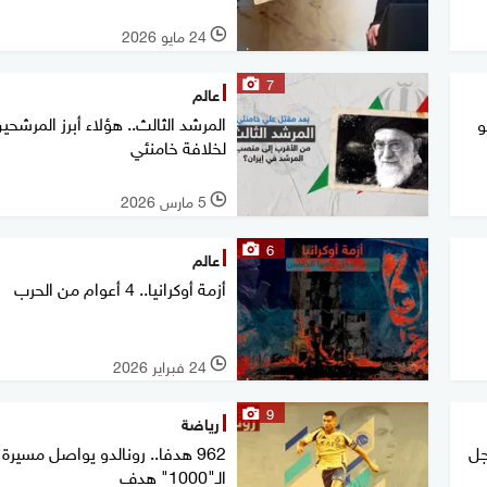
24 مايو 2026
l
7
عالم
المرشد الثالث.. هؤلاء أبرز المرشحي
و
لخلافة خامنئي
5 مارس 2026
l
6
عالم
أزمة أوكرانيا.. 4 أعوام من الحرب
24 فبراير 2026
l
9
رياضة
جل
962 هدفا.. رونالدو يواصل مسيرة
الـ"1000" هدف