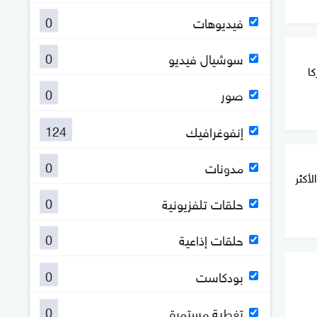
0
فيديوهات
0
سوشيال فيديو
كا
0
صور
124
إنفوغرافيك
0
مدونات
أكثر
0
حلقات تلفزيونية
0
حلقات إذاعية
0
بودكاست
0
تغطية مستمرة