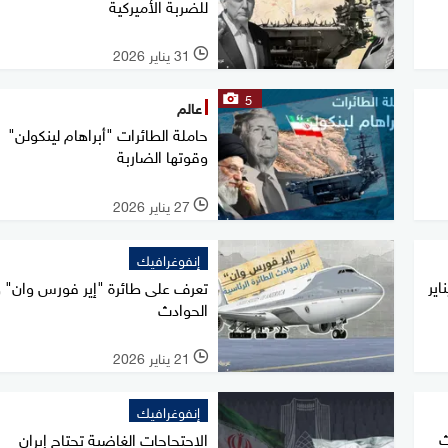
للضربة الأميركية
31 يناير 2026
l
5
عالم
حاملة الطائرات "أبراهام لينكولن"
وقوتها الضاربة
27 يناير 2026
l
إنفوغرافيك
طرة في سوريا حتى 23 يناير
تعرف على طائرة "إير فورس وان" وأ
الحوادث
21 يناير 2026
l
إنفوغرافيك
ث
الاحتجاجات الغاضبة تجتاح إيران