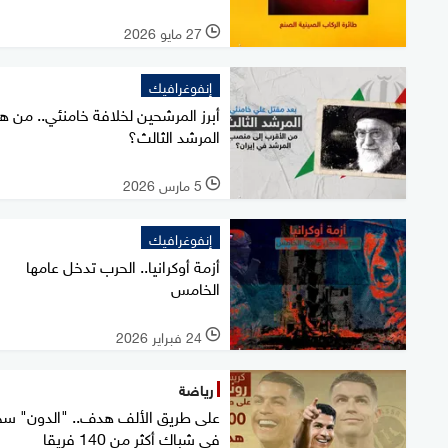
27 مايو 2026
l
إنفوغرافيك
أبرز المرشحين لخلافة خامنئي.. من ه
المرشد الثالث؟
5 مارس 2026
l
إنفوغرافيك
أزمة أوكرانيا.. الحرب تدخل عامها
الخامس
24 فبراير 2026
l
رياضة
على طريق الألف هدف.. "الدون" س
في شباك أكثر من 140 فريقا