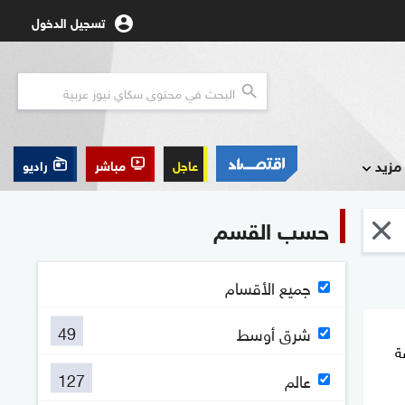
تسجيل الدخول
مزيد
عاجل
مباشر
راديو
حسب القسم
جميع الأقسام
49
شرق أوسط
ة
127
عالم