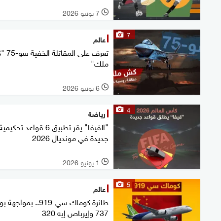
7 يونيو 2026
l
7
عالم
تعرف على الم
ملك"
6 يونيو 2026
l
4
رياضة
"الفيفا" يقر تطبيق 6 قواعد تحكيمية
جديدة في مونديال 2026
1 يونيو 2026
l
5
عالم
طائرة كوماك سي-919.. بمواجهة
737 وإيرباص إيه 320