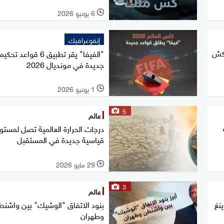
6 يونيو 2026
l
إنفوغرافيك
قاتلة الخفية سو-75 "كش
"الفيفا" يقر تطبيق 6 قواعد تح
جديدة في مونديال 2026
1 يونيو 2026
l
5
عالم
درجات الحرارة العالمية تصل لمستو
قياسية جديدة في المستقبل
29 مايو 2026
l
3
عالم
 بوينغ
بنود الاتفاق "الوشيك" بين واشن
وطهران