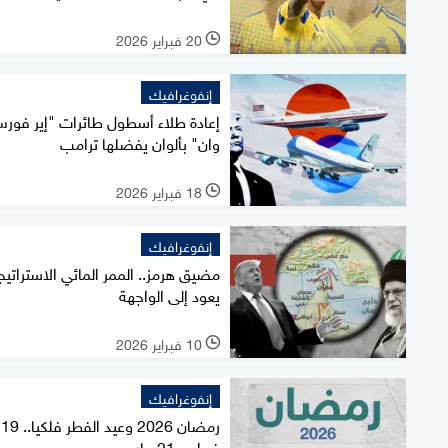
20 فبراير 2026
l
إنفوغرافيك
إعادة طلاء أسطول طائرات "إير فور
وان" بألوان يفضلها ترامب
18 فبراير 2026
l
إنفوغرافيك
مضيق هرمز.. الممر المائي الاستراتي
يعود إلى الواجهة
10 فبراير 2026
l
إنفوغرافيك
رمضان 2026 وعيد الفطر فلكيا.. 19
فبراير و21 مارس