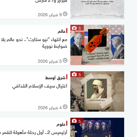
9 فبراير 2026
l
5
عالم
مع انتهاء "نيو ستارت".. نحو عالم بلا
ضوابط نووية
5 فبراير 2026
l
5
شرق أوسط
اغتيال سيف الإسلام القذافي
4 فبراير 2026
l
5
علوم
أرتيميس 2.. أول رحلة مأهولة للقمر