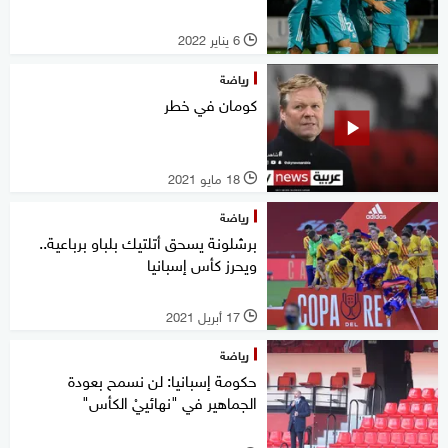
6 يناير 2022
l
رياضة
كومان في خطر
18 مايو 2021
l
رياضة
برشلونة يسحق أتلتيك بلباو برباعية..
ويحرز كأس إسبانيا
17 أبريل 2021
l
رياضة
حكومة إسبانيا: لن نسمح بعودة
الجماهير في "نهائييْ الكأس"