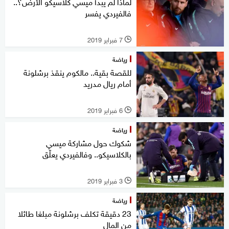
لماذا لم يبدأ ميسي كلاسيكو الأرض؟..
فالفيردي يفسر
7 فبراير 2019
l
رياضة
للقصة بقية.. مالكوم ينقذ برشلونة
أمام ريال مدريد
6 فبراير 2019
l
رياضة
شكوك حول مشاركة ميسي
بالكلاسيكو.. وفالفيردي يعلّق
3 فبراير 2019
l
رياضة
23 دقيقة تكلف برشلونة مبلغا طائلا
من المال