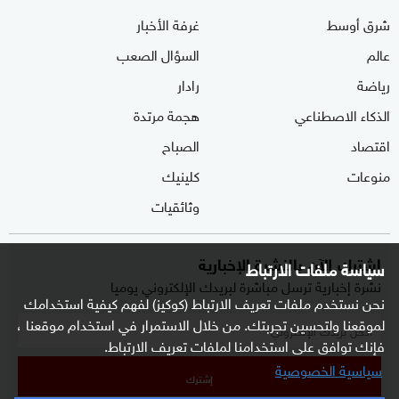
شرق أوسط
غرفة الأخبار
عالم
السؤال الصعب
رياضة
رادار
الذكاء الاصطناعي
هجمة مرتدة
اقتصاد
الصباح
منوعات
كلينيك
وثائقيات
اشترك الآن بالنشرة الإخبارية
سياسة ملفات الارتباط
نشرة إخبارية ترسل مباشرة لبريدك الإلكتروني يوميا
نحن نستخدم ملفات تعريف الارتباط (كوكيز) لفهم كيفية استخدامك
لموقعنا ولتحسين تجربتك. من خلال الاستمرار في استخدام موقعنا ،
فإنك توافق على استخدامنا لملفات تعريف الارتباط.
سياسية الخصوصية
إشترك