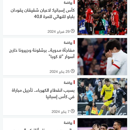
رياضة
كأس إسبانيا: لاعبان شقيقان يقودان
بلباو للنهائي للمرة الـ40
29 فبراير 2024
l
رياضة
مفاجأة مدوية.. برشلونة وجيرونا خارج
أسوار "لا كوبا"
25 يناير 2024
l
رياضة
بسبب انقطاع الكهرباء.. تأجيل مباراة
في كأس إسبانيا
7 يناير 2024
l
رياضة
ريال مدريد وجيرونا وأتلتيكو إلى دور