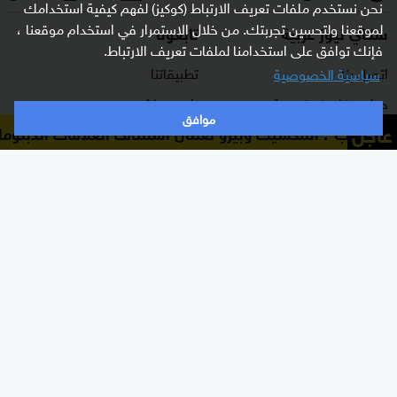
نحن نستخدم ملفات تعريف الارتباط (كوكيز) لفهم كيفية استخدامك
لموقعنا ولتحسين تجربتك. من خلال الاستمرار في استخدام موقعنا ،
سكاي نيوز عربية
تابعونا
فإنك توافق على استخدامنا لملفات تعريف الارتباط.
اتصل بنا
تطبيقاتنا
سياسية الخصوصية
حول سكاي نيوز عربية
راديو مباشر
موافق
عاجل
أ.ف.ب": المكسيك وبيرو تعلنان استئناف العلاقات الدبلوماس
برنامج التدريب
ترددات القناة
الشروط والأحكام
البث المباشر
سياسة الخصوصية
دليل البث
وظائف شاغرة
أعلن معنا
شاركنا برأيك
الأقسام
برامجنا
شرق أوسط
غرفة الأخبار