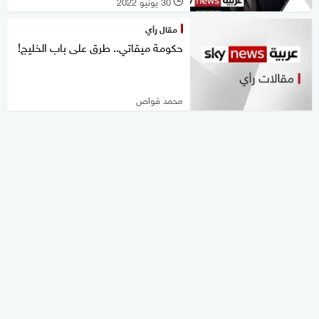
30 يونيو 2022
l
مقال رأي
حكومة ميقاتي.. طرق على باب الخليج!
محمد قواص