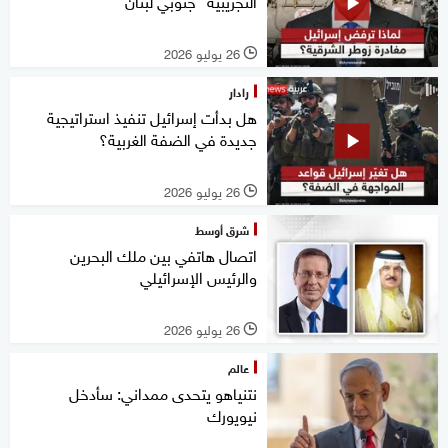
التجريبية" جنوبي لبنان
26 يوليو 2026
l
رادار
هل بدأت إسرائيل تنفيذ استراتيجية
جديدة في الضفة الغربية؟
26 يوليو 2026
l
شرق أوسط
اتصال هاتفي بين ملك البحرين
والرئيس الإسرائيلي
26 يوليو 2026
l
عالم
نتنياهو يتحدى ممداني: سأدخل
نيويورك