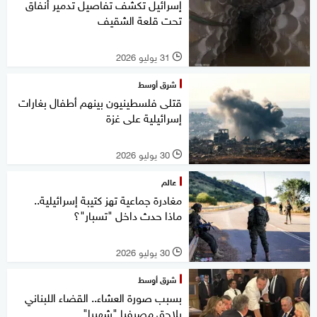
إسرائيل تكشف تفاصيل تدمير أنفاق
تحت قلعة الشقيف
31 يوليو 2026
l
شرق أوسط
قتلى فلسطينيون بينهم أطفال بغارات
إسرائيلية على غزة
30 يوليو 2026
l
عالم
مغادرة جماعية تهز كتيبة إسرائيلية..
ماذا حدث داخل "تسبار"؟
30 يوليو 2026
l
شرق أوسط
بسبب صورة العشاء.. القضاء اللبناني
يلاحق مصرفيا "شهيرا"