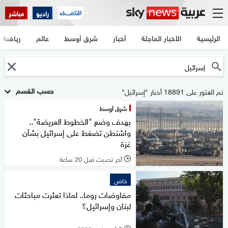
راديو
مباشر
الرئيسية
الأخبار العاجلة
أخبار
شرق أوسط
عالم
رياضة
حسب القسم
تم العثور على 18891 أخبار "إسرائيل"
شرق أوسط
بهدف وضع "الخطوط العريضة"..
واشنطن تضغط على إسرائيل بشأن
غزة
آخر تحديث قبل 20 ساعة
l
خاص
مفاوضات روما.. لماذا تعثرت مباحثات
لبنان وإسرائيل؟