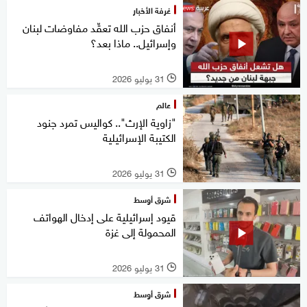
غرفة الأخبار
أنفاق حزب الله تعقّد مفاوضات لبنان
وإسرائيل.. ماذا بعد؟
31 يوليو 2026
l
عالم
"زاوية الإرث".. كواليس تمرد جنود
الكتيبة الإسرائيلية
31 يوليو 2026
l
شرق أوسط
قيود إسرائيلية على إدخال الهواتف
المحمولة إلى غزة
31 يوليو 2026
l
شرق أوسط