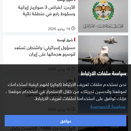
الأردن: اعتراض 3 صواريخ إيرانية
وسقوط رابع في منطقة نائية
19 يوليو 2026
l
شرق أوسط
مسؤول إسرائيلي: واشنطن تستعد
لتوسيع هجماتها على إيران
18 يوليو 2026
l
سياسة ملفات الارتباط
عالم
نحن نستخدم ملفات تعريف الارتباط (كوكيز) لفهم كيفية استخدامك
عشرات طائرات التزويد بالوقود
لموقعنا ولتحسين تجربتك. من خلال الاستمرار في استخدام موقعنا ،
الأميركية تتمركز في إسرائيل
فإنك توافق على استخدامنا لملفات تعريف الارتباط.
سياسية الخصوصية
18 يوليو 2026
l
موافق
ستوديوone مع فضيلة
لأول مرة منذ 1988.. الكنيست يكمل