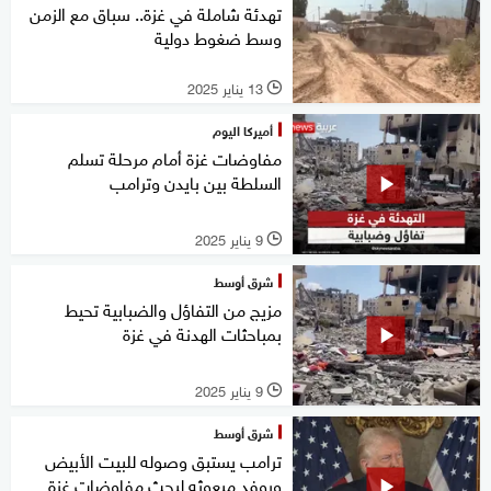
تهدئة شاملة في غزة.. سباق مع الزمن
وسط ضغوط دولية
13 يناير 2025
l
أميركا اليوم
مفاوضات غزة أمام مرحلة تسلم
السلطة بين بايدن وترامب
9 يناير 2025
l
شرق أوسط
مزيج من التفاؤل والضبابية تحيط
بمباحثات الهدنة في غزة
9 يناير 2025
l
شرق أوسط
ترامب يستبق وصوله للبيت الأبيض
ويوفد مبعوثه لبحث مفاوضات غزة