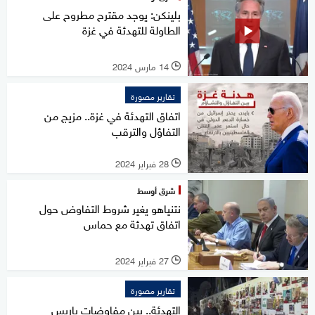
بلينكن: يوجد مقترح مطروح على
الطاولة للتهدئة في غزة
14 مارس 2024
l
تقارير مصورة
اتفاق التهدئة في غزة.. مزيج من
التفاؤل والترقب
28 فبراير 2024
l
شرق أوسط
نتنياهو يغير شروط التفاوض حول
اتفاق تهدئة مع حماس
27 فبراير 2024
l
تقارير مصورة
التهدئة.. بين مفاوضات باريس