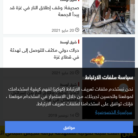
صحيفة: وقف إطلاق النار في غزة قد
يبدأ الجمعة
20 مايو 2021
l
شرق أوسط
حراك دولي مكثف للتوصل إلى تهدئة
في قطاع غزة
20 مايو 2021
l
سياسة ملفات الارتباط
شرق أوسط
نحن نستخدم ملفات تعريف الارتباط (كوكيز) لفهم كيفية استخدامك
اتفاق لوقف إطلاق النار بين إسرائيل
لموقعنا ولتحسين تجربتك. من خلال الاستمرار في استخدام موقعنا ،
والفصائل في غزة
فإنك توافق على استخدامنا لملفات تعريف الارتباط.
سياسية الخصوصية
14 نوفمبر 2019
l
موافق
عاجل
 قنبلة صوتية مستهدفة جرافة للجيش اللبناني أثناء عملها على ف
العودة للأعلى