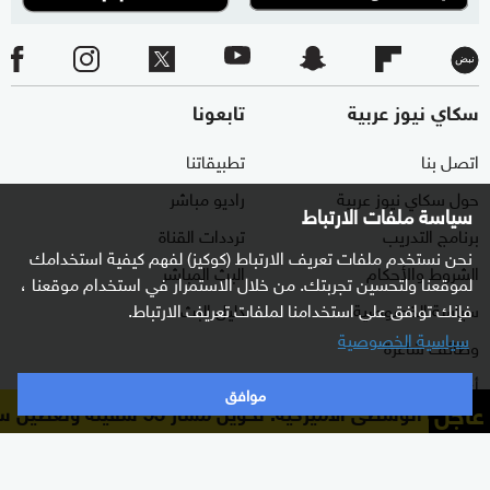
سكاي نيوز عربية
تابعونا
اتصل بنا
تطبيقاتنا
حول سكاي نيوز عربية
راديو مباشر
سياسة ملفات الارتباط
برنامج التدريب
ترددات القناة
نحن نستخدم ملفات تعريف الارتباط (كوكيز) لفهم كيفية استخدامك
الشروط والأحكام
البث المباشر
لموقعنا ولتحسين تجربتك. من خلال الاستمرار في استخدام موقعنا ،
سياسة الخصوصية
دليل البث
فإنك توافق على استخدامنا لملفات تعريف الارتباط.
سياسية الخصوصية
وظائف شاغرة
أعلن معنا
موافق
عاجل
دة الوسطى الأميركية: تحويل مسار 53 سفينة وتعطيل سفينتين وتفتيش اثنتين منذ بدء الحصار على إيران
شاركنا برأيك
الأقسام
برامجنا