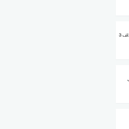
فصائل عراقية مسلحة تعلن استهداف 3