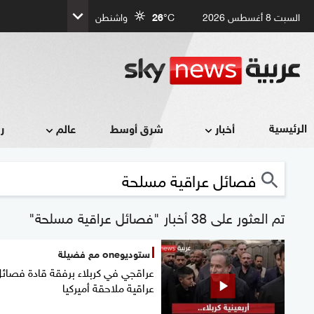
السبت 8 أغسطس 2026
°C
26
واشنطن
الرئيسية
أخبار
شرق أوسط
عالم
ر
تم العثور على 38 أخبار "فصائل عراقية مسلحة"
ستوديوone مع فضيلة
عراقجي في كربلاء برفقة قادة فصائ
عراقية ملاحقة أميركيا