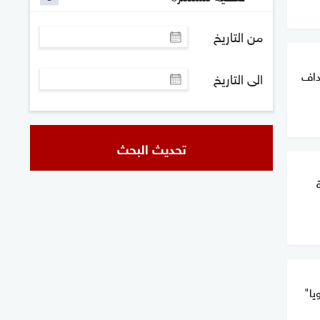
من التاريخ
داف
الى التاريخ
تحديث البحث
يا"