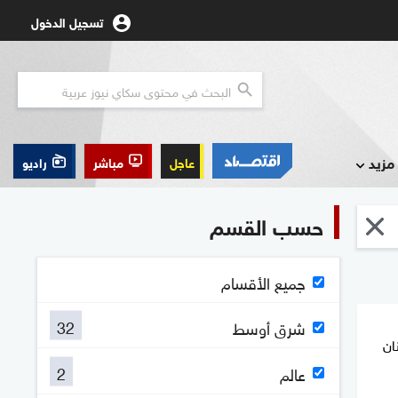
تسجيل الدخول
مزيد
عاجل
مباشر
راديو
حسب القسم
جميع الأقسام
32
شرق أوسط
ان
2
عالم