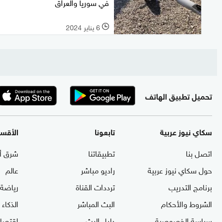
في سوريا والعراق
6 يناير 2024
l
تحميل تطبيق الهاتف
سكاي نيوز عربية
تابعونا
الأقس
اتصل بنا
تطبيقاتنا
شرق أ
حول سكاي نيوز عربية
راديو مباشر
عالم
برنامج التدريب
ترددات القناة
رياضة
الشروط والأحكام
البث المباشر
الذكاء
سياسة الخصوصية
دليل البث
اقتصاد