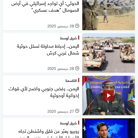
الحوثي: أي تواجد إسرائيلي في أرض
الصومال "هدف عسكري"
28 ديسمبر 2025
l
شرق أوسط
اليمن.. إحباط محاولة تسلل حوثية
شمال غربي كرش
28 ديسمبر 2025
l
التاسعة
اليمن.. رفض جنوبي واضح لأي قوات
إخوانية أوحوثية
27 ديسمبر 2025
l
شرق أوسط
روبيو يعبّر عن قلق واشنطن تجاه
الأحداث الأخيرة في جنوب اليمن