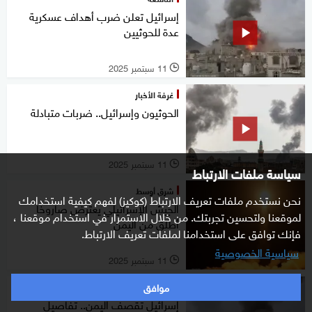
إسرائيل تعلن ضرب أهداف عسكرية
عدة للحوثيين
11 سبتمبر 2025
l
غرفة الأخبار
الحوثيون وإسرائيل.. ضربات متبادلة
11 سبتمبر 2025
l
سياسة ملفات الارتباط
شرق أوسط
نحن نستخدم ملفات تعريف الارتباط (كوكيز) لفهم كيفية استخدامك
الجيش الإسرائيلي يعترض صاروخا
لموقعنا ولتحسين تجربتك. من خلال الاستمرار في استخدام موقعنا ،
أطلق من اليمن
فإنك توافق على استخدامنا لملفات تعريف الارتباط.
سياسية الخصوصية
11 سبتمبر 2025
l
موافق
شرق أوسط
إسرائيل تقصف اليمن.. تفاصيل