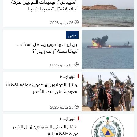
"أسبيدس": تهديدات الحوثيين لحركة
الملاحة تمثل تصعيدا خطيرا
26 يوليو 2026
l
خاص
بين إيران والحوثيين.. هل تستأنف
أميركا حملة "راف رايدر"؟
25 يوليو 2026
l
شرق أوسط
رويترز: الحوثيون يهاجمون مواقع نفطية
سعودية على البحر الأحمر
25 يوليو 2026
l
شرق أوسط
الدفاع المدني السعودي: زوال الخطر
عن محافظة ينبع