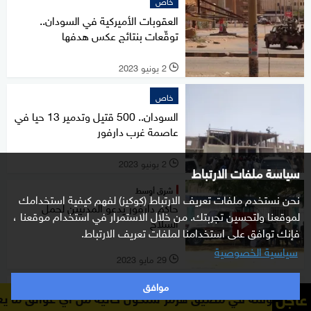
خاص
العقوبات الأميركية في السودان..
توقّعات بنتائج عكس هدفها
2 يونيو 2023
l
خاص
السودان.. 500 قتيل وتدمير 13 حيا في
عاصمة غرب دارفور
2 يونيو 2023
l
سياسة ملفات الارتباط
شرق أوسط
نحن نستخدم ملفات تعريف الارتباط (كوكيز) لفهم كيفية استخدامك
حاكم دارفور يدعو المدنيين لحمل
لموقعنا ولتحسين تجربتك. من خلال الاستمرار في استخدام موقعنا ،
السلاح
فإنك توافق على استخدامنا لملفات تعريف الارتباط.
سياسية الخصوصية
29 مايو 2023
l
موافق
شرق أوسط
عاجل
يق هرمز ستكون خالية من أي عوائق ما يعني عدم الحاجة إل
حاكم دارفور يدعو السودانيين في