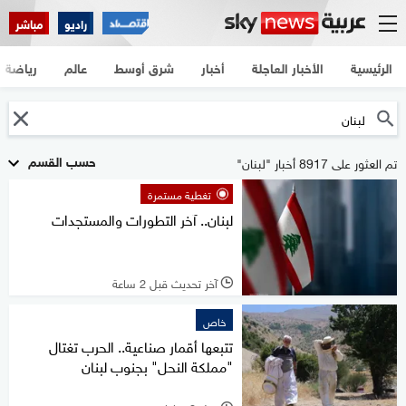
راديو
مباشر
الرئيسية
الأخبار العاجلة
أخبار
شرق أوسط
عالم
رياضة
حسب القسم
تم العثور على 8917 أخبار "لبنان"
تغطية مستمرة
لبنان.. آخر التطورات والمستجدات
آخر تحديث قبل 2 ساعة
l
خاص
تتبعها أقمار صناعية.. الحرب تغتال
"مملكة النحل" بجنوب لبنان