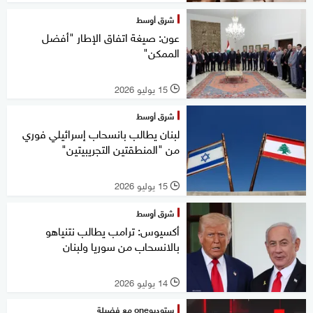
شرق أوسط
عون: صيغة اتفاق الإطار "أفضل
الممكن"
15 يوليو 2026
l
شرق أوسط
لبنان يطالب بانسحاب إسرائيلي فوري
من "المنطقتين التجريبيتين"
15 يوليو 2026
l
شرق أوسط
أكسيوس: ترامب يطالب نتنياهو
بالانسحاب من سوريا ولبنان
14 يوليو 2026
l
ستوديوone مع فضيلة