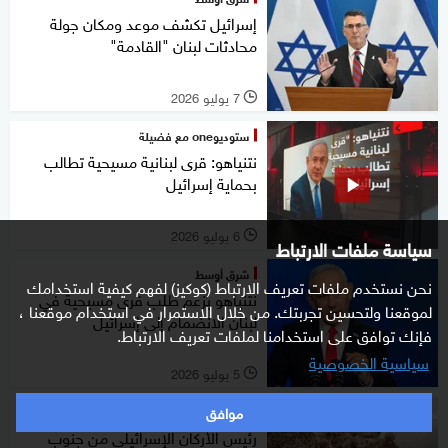
إسرائيل تكشف موعد ومكان جولة
محادثات لبنان "القادمة"
7 يوليو 2026
l
ستوديوone مع فضيلة
نتنياهو: قرى لبنانية مسيحية تطالب
بحماية إسرائيل
6 يوليو 2026
l
سياسة ملفات الارتباط
شرق أوسط
نحن نستخدم ملفات تعريف الارتباط (كوكيز) لفهم كيفية استخدامك
نتنياهو يزعم طلب قرى مسيحية في
لموقعنا ولتحسين تجربتك. من خلال الاستمرار في استخدام موقعنا ،
لبنان الانضمام إلى إسرائيل
فإنك توافق على استخدامنا لملفات تعريف الارتباط.
سياسية الخصوصية
5 يوليو 2026
l
موافق
شرق أوسط
رئيس الأركان الإسرائيلي من جنوب