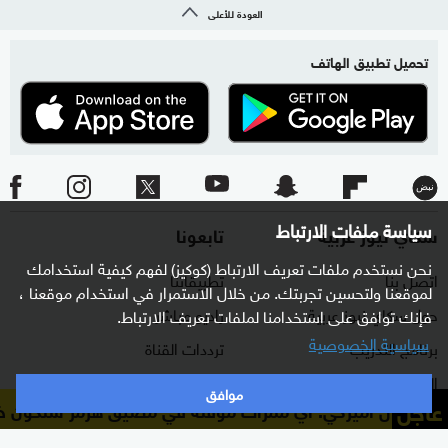
العودة للأعلى
تحميل تطبيق الهاتف
سياسة ملفات الارتباط
سكاي نيوز عربية
تابعونا
نحن نستخدم ملفات تعريف الارتباط (كوكيز) لفهم كيفية استخدامك
اتصل بنا
تطبيقاتنا
لموقعنا ولتحسين تجربتك. من خلال الاستمرار في استخدام موقعنا ،
حول سكاي نيوز عربية
راديو مباشر
فإنك توافق على استخدامنا لملفات تعريف الارتباط.
سياسية الخصوصية
برنامج التدريب
ترددات القناة
الشروط والأحكام
البث المباشر
موافق
عاجل
سؤول أميركي: أي ممرات مؤقتة في مضيق هرمز ستكون خالية 
سياسة الخصوصية
دليل البث