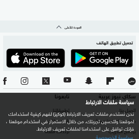
العودة للأعلى
تحميل تطبيق الهاتف
سكاي نيوز عربية
تابعونا
سياسة ملفات الارتباط
اتصل بنا
تطبيقاتنا
نحن نستخدم ملفات تعريف الارتباط (كوكيز) لفهم كيفية استخدامك
حول سكاي نيوز عربية
راديو مباشر
لموقعنا ولتحسين تجربتك. من خلال الاستمرار في استخدام موقعنا ،
فإنك توافق على استخدامنا لملفات تعريف الارتباط.
برنامج التدريب
ترددات القناة
سياسية الخصوصية