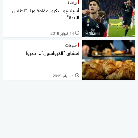
رياضة
أسينسيو.. ذكرى مؤلمة وراء "احتفال
الزبدة"
14 فبراير 2019
l
منوعات
لعشاق "الكرواسون".. احذروا
1 فبراير 2019
l