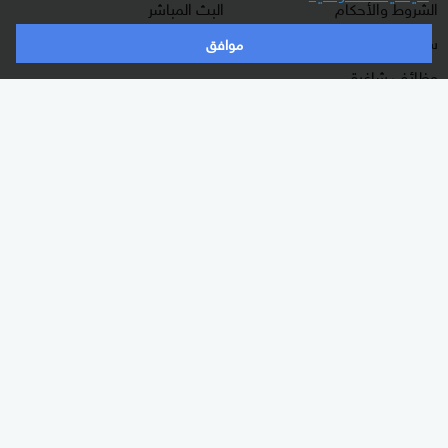
الشروط والأحكام
البث المباشر
سياسة الخصوصية
دليل البث
موافق
وظائف شاغرة
أعلن معنا
شاركنا برأيك
الأقسام
برامجنا
شرق أوسط
غرفة الأخبار
عالم
السؤال الصعب
رياضة
رادار
الذكاء الاصطناعي
هجمة مرتدة
اقتصاد
الصباح
منوعات
كلينيك
وثائقيات