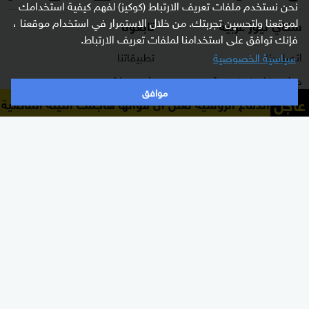
نحن نستخدم ملفات تعريف الارتباط (كوكيز) لفهم كيفية استخدامك
لموقعنا ولتحسين تجربتك. من خلال الاستمرار في استخدام موقعنا ،
سكاي نيوز عربية
تابعونا
فإنك توافق على استخدامنا لملفات تعريف الارتباط.
اتصل بنا
تطبيقاتنا
سياسية الخصوصية
حول سكاي نيوز عربية
راديو مباشر
موافق
عاجل
وزارة الدفاع الروسية تعلن أن قواتها هاجمت الليلة الماضية مر
برنامج التدريب
ترددات القناة
الشروط والأحكام
البث المباشر
سياسة الخصوصية
دليل البث
وظائف شاغرة
أعلن معنا
شاركنا برأيك
الأقسام
برامجنا
شرق أوسط
غرفة الأخبار