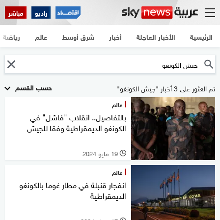
راديو
مباشر
الرئيسية
الأخبار العاجلة
أخبار
شرق أوسط
عالم
رياضة
حسب القسم
تم العثور على 3 أخبار "جيش الكونغو"
عالم
بالتفاصيل.. انقلاب "فاشل" في
الكونغو الديمقراطية وفقا للجيش
19 مايو 2024
l
عالم
انفجار قنبلة في مطار غوما بالكونغو
الديمقراطية