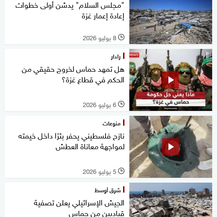
"مجلس السلام" يدشن أولى خطوات
إعادة إعمار غزة
8 يوليو 2026
l
رادار
هل تمهد حماس لخروج حقيقي من
الحكم في قطاع غزة؟
6 يوليو 2026
l
منوعات
نازح فلسطيني يحفر بئرًا داخل خيمته
لمواجهة معاناة العطش
5 يوليو 2026
l
شرق أوسط
الجيش الإسرائيلي يعلن تصفية
قياديين من حماس