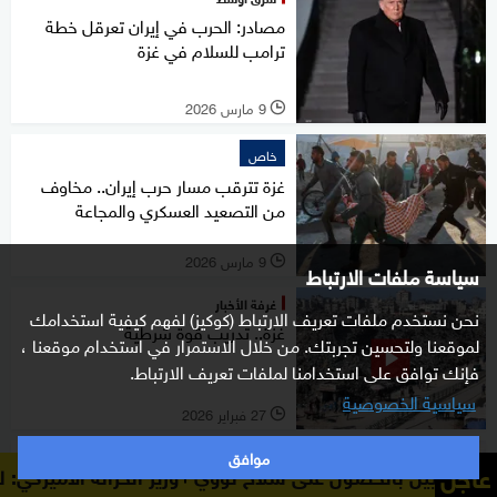
مصادر: الحرب في إيران تعرقل خطة
ترامب للسلام في غزة
9 مارس 2026
l
خاص
غزة تترقب مسار حرب إيران.. مخاوف
من التصعيد العسكري والمجاعة
9 مارس 2026
l
سياسة ملفات الارتباط
غرفة الأخبار
نحن نستخدم ملفات تعريف الارتباط (كوكيز) لفهم كيفية استخدامك
غزة.. تدريب قوة شرطية
لموقعنا ولتحسين تجربتك. من خلال الاستمرار في استخدام موقعنا ،
فإنك توافق على استخدامنا لملفات تعريف الارتباط.
سياسية الخصوصية
27 فبراير 2026
l
موافق
شرق أوسط
عاجل
صول على سلاح نووي
وزير الخزانة الأميركي: لن نسمح للإيراني
محكمة إسرائيل العليا تسمح لمنظمات