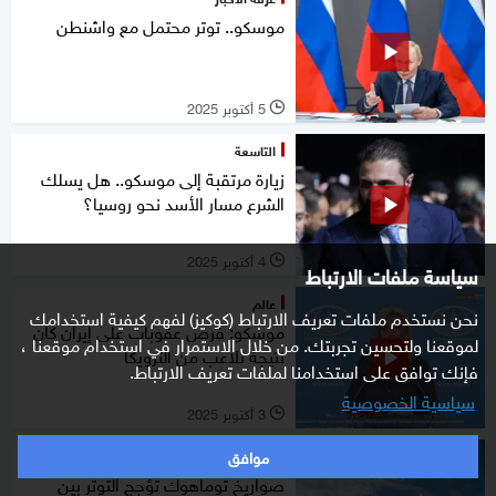
موسكو.. توتر محتمل مع واشنطن
5 أكتوبر 2025
l
التاسعة
زيارة مرتقبة إلى موسكو.. هل يسلك
الشرع مسار الأسد نحو روسيا؟
4 أكتوبر 2025
l
سياسة ملفات الارتباط
عالم
نحن نستخدم ملفات تعريف الارتباط (كوكيز) لفهم كيفية استخدامك
موسكو: فرض عقوبات على إيران كان
لموقعنا ولتحسين تجربتك. من خلال الاستمرار في استخدام موقعنا ،
نتيجة تلاعب من الترويكا
فإنك توافق على استخدامنا لملفات تعريف الارتباط.
سياسية الخصوصية
3 أكتوبر 2025
l
موافق
عالم
صواريخ توماهوك تؤجج التوتر بين