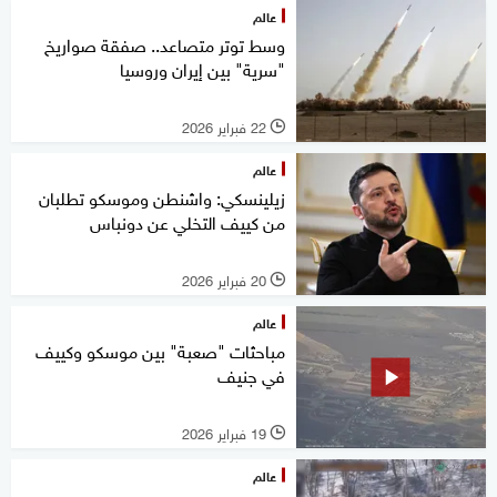
عالم
وسط توتر متصاعد.. صفقة صواريخ
"سرية" بين إيران وروسيا
22 فبراير 2026
l
عالم
زيلينسكي: واشنطن وموسكو تطلبان
من كييف التخلي عن دونباس
20 فبراير 2026
l
عالم
مباحثات "صعبة" بين موسكو وكييف
في جنيف
19 فبراير 2026
l
عالم