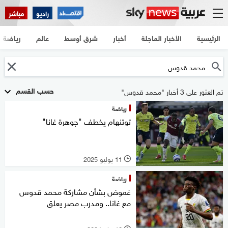
راديو
مباشر
الرئيسية
الأخبار العاجلة
أخبار
شرق أوسط
عالم
رياضة
حسب القسم
تم العثور على 3 أخبار "محمد قدوس"
رياضة
توتنهام يخطف "جوهرة غانا"
11 يوليو 2025
l
رياضة
غموض بشأن مشاركة محمد قدوس
مع غانا.. ومدرب مصر يعلق