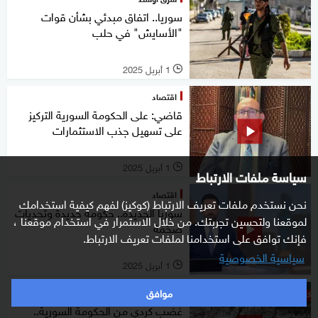
سوريا.. اتفاق مبدئي بشأن قوات
"الأسايش" في حلب
1 أبريل 2025
l
اقتصاد
قاضي: على الحكومة السورية التركيز
على تسهيل جذب الاستثمارات
1 أبريل 2025
l
سياسة ملفات الارتباط
اقتصاد
نحن نستخدم ملفات تعريف الارتباط (كوكيز) لفهم كيفية استخدامك
سوريا الجديدة.. حكومة جديدة وتحديات
لموقعنا ولتحسين تجربتك. من خلال الاستمرار في استخدام موقعنا ،
ضخمة
فإنك توافق على استخدامنا لملفات تعريف الارتباط.
سياسية الخصوصية
1 أبريل 2025
l
موافق
ستوديوone مع فضيلة
غضب كردي من الحكومة السورية..