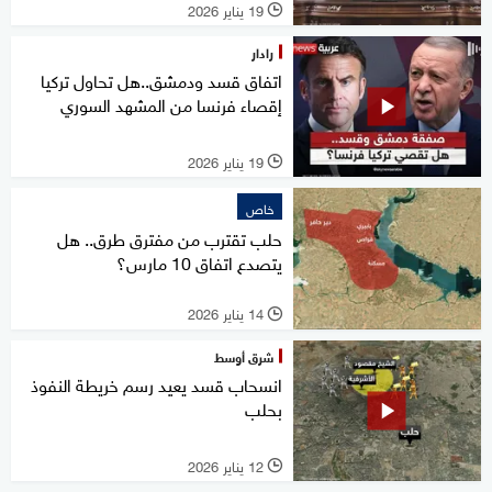
19 يناير 2026
l
رادار
اتفاق قسد ودمشق..هل تحاول تركيا
إقصاء فرنسا من المشهد السوري
19 يناير 2026
l
خاص
حلب تقترب من مفترق طرق.. هل
يتصدع اتفاق 10 مارس؟
14 يناير 2026
l
شرق أوسط
انسحاب قسد يعيد رسم خريطة النفوذ
بحلب
12 يناير 2026
l