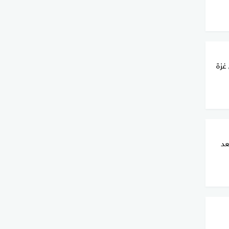
غزة
عد