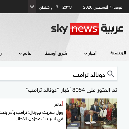
الجمعة 7 أغسطس 2026
°C
23
واشنطن
الرئيسية
أخبار
شرق أوسط
عالم
ر
تم العثور على 8054 أخبار "دونالد ترامب"
عالم
وول ستريت جورنال: ترامب يأمر بتحق
في تسريبات مخزون الذخائر