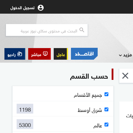
تسجيل الدخول
مزيد
عاجل
مباشر
راديو
حسب القسم
جميع الأقسام
1198
شرق أوسط
يات
5300
عالم