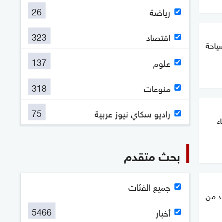
26
رياضة
323
اقتصاد
ياحة
137
علوم
318
منوعات
75
راديو سكاي نيوز عربية
ء
بحث متقدم
جميع الفئات
د من
5466
أخبار