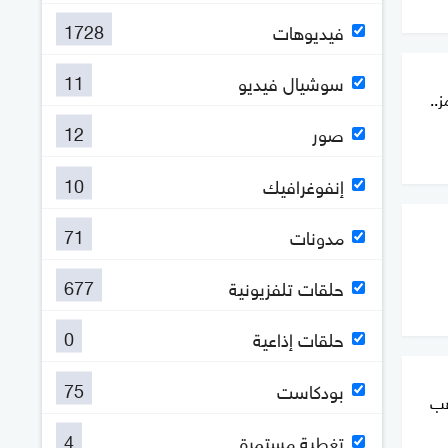
1728
فيديوهات
11
سوشيال فيديو
..
12
صور
10
إنفوغرافيك
71
مدونات
677
حلقات تلفزيونية
0
حلقات إذاعية
75
بودكاست
هب
4
تغطية مستمرة