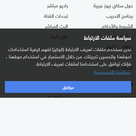
حول سكاي نيوز عربية
راديو مباشر
برنامج التدريب
ترددات القناة
الشروط والأحكام
البث المباشر
سياسة الخصوصية
دليل البث
سياسة ملفات الارتباط
وظائف شاغرة
نحن نستخدم ملفات تعريف الارتباط (كوكيز) لفهم كيفية استخدامك
لموقعنا ولتحسين تجربتك. من خلال الاستمرار في استخدام موقعنا ،
أعلن معنا
فإنك توافق على استخدامنا لملفات تعريف الارتباط.
شاركنا برأيك
سياسية الخصوصية
الأقسام
برامجنا
موافق
شرق أوسط
غرفة الأخبار
عالم
السؤال الصعب
رياضة
رادار
الذكاء الاصطناعي
هجمة مرتدة