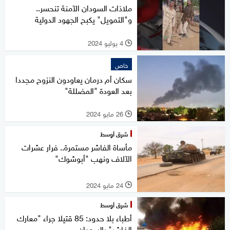
ملاذات السودان الآمنة تنحسر..
و"التمويل" يكبح الجهود الدولية
4 يوليو 2024
l
خاص
سكان أم درمان يعاودون النزوح مجددا
بعد العودة "المضللة"
26 مايو 2024
l
شرق أوسط
مأساة الفاشر مستمرة.. فرار عشرات
الآلاف ونهب "أبوشوك"
24 مايو 2024
l
شرق أوسط
أطباء بلا حدود: 85 قتيلا جراء "معارك
الفاشر" بالسودان