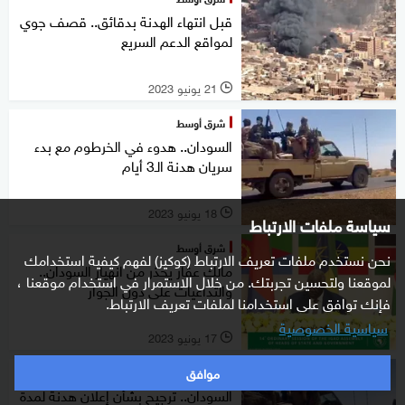
قبل انتهاء الهدنة بدقائق.. قصف جوي
لمواقع الدعم السريع
21 يونيو 2023
l
شرق أوسط
السودان.. هدوء في الخرطوم مع بدء
سريان هدنة الـ3 أيام
18 يونيو 2023
l
سياسة ملفات الارتباط
شرق أوسط
نحن نستخدم ملفات تعريف الارتباط (كوكيز) لفهم كيفية استخدامك
مالك عقار يحذر من انهيار السودان..
لموقعنا ولتحسين تجربتك. من خلال الاستمرار في استخدام موقعنا ،
والتداعيات على دول الجوار
فإنك توافق على استخدامنا لملفات تعريف الارتباط.
سياسية الخصوصية
17 يونيو 2023
l
موافق
شرق أوسط
السودان.. ترجيح بشأن إعلان هدنة لمدة