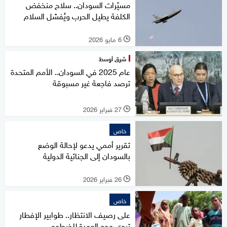
مسيّرات السودان.. سلاح منخفض
الكلفة يطيل الحرب ويُفشل السلام
6 مايو 2026
l
شرق أوسط
عام 2025 في السودان.. الأمم المتحدة
ترصد فاجعة غير مسبوقة
27 فبراير 2026
l
خاص
تقرير أممي يدعو لإحالة الوضع
بالسودان إلى الجنائية الدولية
26 فبراير 2026
l
خاص
على رصيف الانتظار.. طوابير الإفطار
تروي وجع العودة للخرطوم