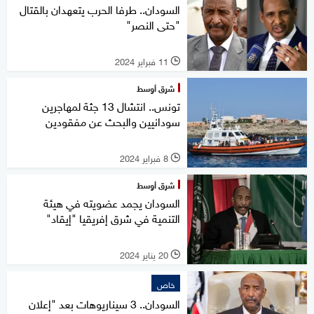
السودان.. طرفا الحرب يتعهدان بالقتال
"حتى النصر"
11 فبراير 2024
l
شرق أوسط
تونس.. انتشال 13 جثة لمهاجرين
سودانيين والبحث عن مفقودين
8 فبراير 2024
l
شرق أوسط
السودان يجمد عضويته في هيئة
التنمية في شرق إفريقيا "إيقاد"
20 يناير 2024
l
خاص
السودان.. 3 سيناريوهات بعد "إعلان