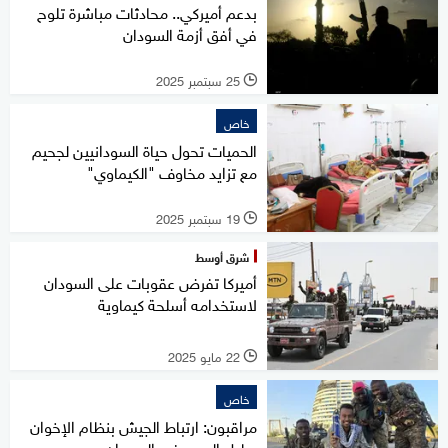
بدعم أميركي.. محادثات مباشرة تلوح
في أفق أزمة السودان
25 سبتمبر 2025
l
خاص
الحميات تحول حياة السودانيين لجحيم
مع تزايد مخاوف "الكيماوي"
19 سبتمبر 2025
l
شرق أوسط
أميركا تفرض عقوبات على السودان
لاستخدامه أسلحة كيماوية
22 مايو 2025
l
خاص
مراقبون: ارتباط الجيش بنظام الإخوان
يطيل الحرب في السودان