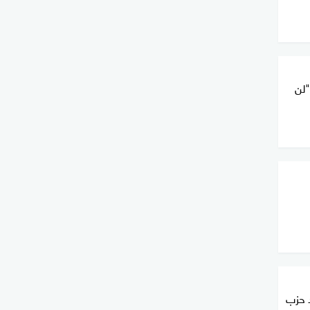
"لن
د حزب