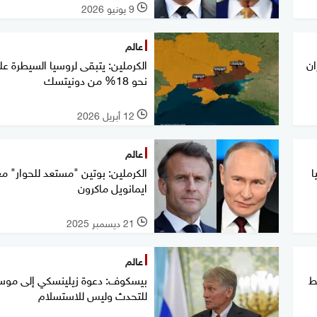
9 يونيو 2026
l
عالم
ان
الكرملين: يتبقى لروسيا السيطرة ع
نحو 18% من دونيتسك
12 أبريل 2026
l
عالم
ا
الكرملين: بوتين "مستعد للحوار" مع
ايمانويل ماكرون
21 ديسمبر 2025
l
عالم
ط
بيسكوف: دعوة زيلينسكي إلى موس
للتحدث وليس للاستسلام