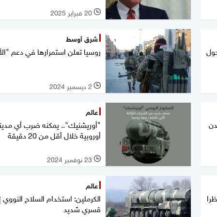
20 فبراير 2025
l
شرق أوسط
حول
روسيا تعلن استمرارها في دعم "ال
2 ديسمبر 2024
l
عالم
دن
"أوريشنيك".. يمكنه ضرب أي مدين
أوروبية خلال أقل من 20 دقيقة
23 نوفمبر 2024
l
عالم
ظرا
الكرملين: استخدام السلاح النووي إ
قسري شديد