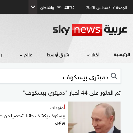
الجمعة 7 أغسطس 2026
°C
26
واشنطن
الرئيسية
أخبار
شرق أوسط
عالم
ر
تم العثور على 44 أخبار "دميتري بيسكوف"
منوعات
بيسكوف يكشف جانبا شخصيا من حي
بوتين