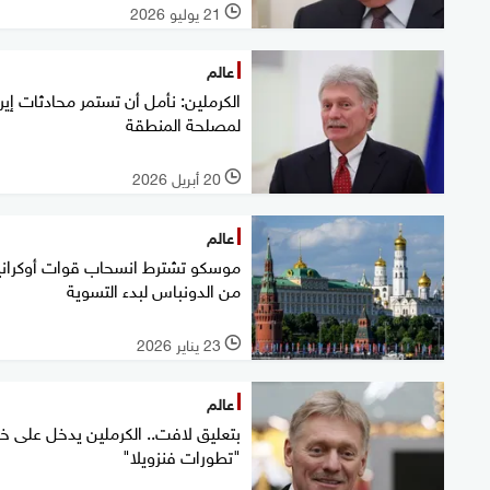
21 يوليو 2026
l
عالم
الكرملين: نأمل أن تستمر محادثات إير
لمصلحة المنطقة
20 أبريل 2026
l
عالم
موسكو تشترط انسحاب قوات أوكراني
من الدونباس لبدء التسوية
23 يناير 2026
l
عالم
بتعليق لافت.. الكرملين يدخل على خ
"تطورات فنزويلا"