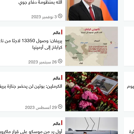
الله بمنظومة دفاع جوي
3 نوفمبر 2023
l
عالم
يريفان: وصول 13350 لاجئا
كراباخ إلى أرمينيا
26 سبتمبر 2023
l
عالم
يوم
الكرملين: بوتين لن يحضر جنازة بري
29 أغسطس 2023
l
عالم
رة
أول رد من موسكو على قرار ماكرو