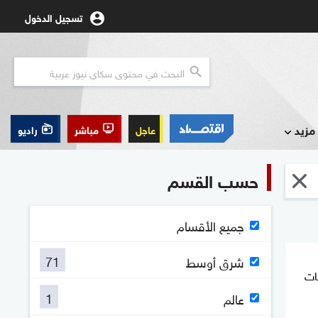
تسجيل الدخول
مزيد
عاجل
مباشر
راديو
حسب القسم
جميع الأقسام
71
شرق أوسط
مليات
1
عالم