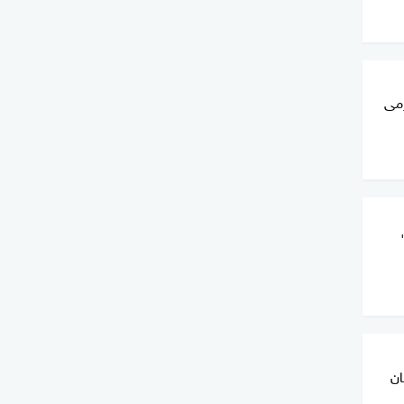
مى
ان