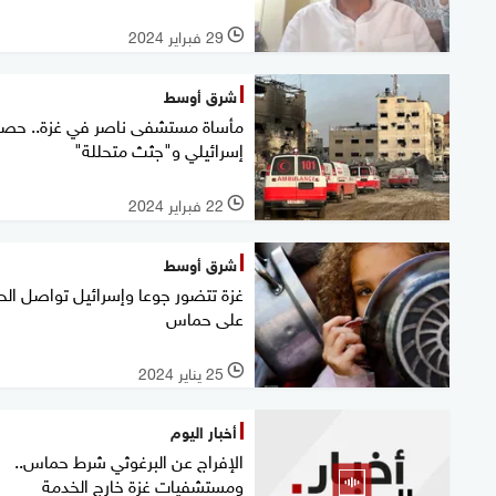
29 فبراير 2024
l
شرق أوسط
مأساة مستشفى ناصر في غزة.. حصا
إسرائيلي و"جثث متحللة"
22 فبراير 2024
l
شرق أوسط
غزة تتضور جوعا وإسرائيل تواصل ال
على حماس
25 يناير 2024
l
أخبار اليوم
الإفراج عن البرغوثي شرط حماس..
ومستشفيات غزة خارج الخدمة