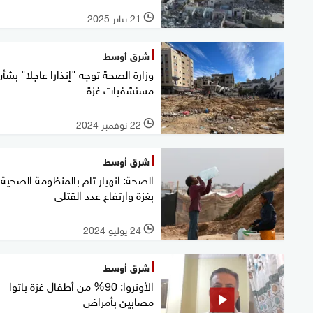
21 يناير 2025
l
شرق أوسط
وزارة الصحة توجه "إنذارا عاجلا" بشأن
مستشفيات غزة
22 نوفمبر 2024
l
شرق أوسط
الصحة: انهيار تام بالمنظومة الصحية
بغزة وارتفاع عدد القتلى
24 يوليو 2024
l
شرق أوسط
الأونروا: 90% من أطفال غزة باتوا
مصابين بأمراض