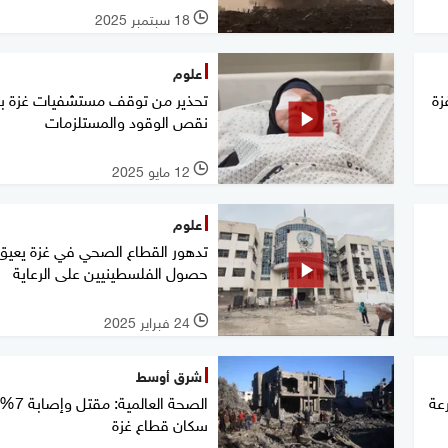
18 سبتمبر 2025
l
علوم
غزة
تحذير من توقف مستشفيات غزة 
نقص الوقود والمستلزمات
12 مايو 2025
l
علوم
تدهور القطاع الصحي في غزة يعيق
حصول الفلسطينيين على الرعاية
24 فبراير 2025
l
شرق أوسط
عة
الصحة العالمي
سكان قطاع غزة