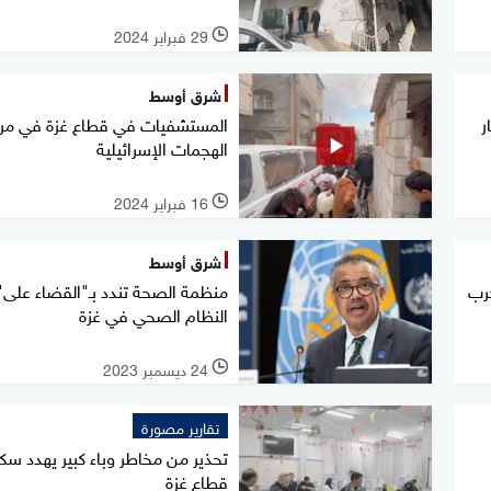
29 فبراير 2024
l
شرق أوسط
ر
المستشفيات في قطاع غزة في مر
الهجمات الإسرائيلية
16 فبراير 2024
l
شرق أوسط
حرب
منظمة الصحة تندد بـ"القضاء على"
النظام الصحي في غزة
24 ديسمبر 2023
l
تقارير مصورة
تحذير من مخاطر وباء كبير يهدد سك
قطاع غزة