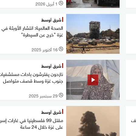
1 أبريل 2026
l
شرق أوسط
الصحة العالمية: انتشار الأوبئة في
غزة "خرج عن السيطرة"
16 أكتوبر 2025
l
شرق أوسط
نازحون يفترشون باحات مستشفيا
جنوب غزة وسط قصف متواصل
29 سبتمبر 2025
l
شرق أوسط
قف
مقتل 99 فلسطينيا في غارات إسر
على غزة خلال 24 ساعة