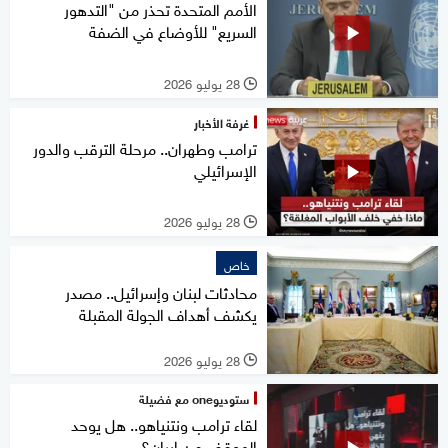
الأمم المتحدة تحذر من "التدهور
السريع" للأوضاع في الضفة
28 يوليو 2026
l
غرفة الأخبار
ترامب وطهران.. مرحلة الترقب والدور
الإسرائيلي
28 يوليو 2026
l
خاص
محادثات لبنان وإسرائيل.. مصدر
يكشف أهداف الجولة المقبلة
28 يوليو 2026
l
ستوديوone مع فضيلة
لقاء ترامب ونتنياهو.. هل يوحد
الموقف من إيران؟