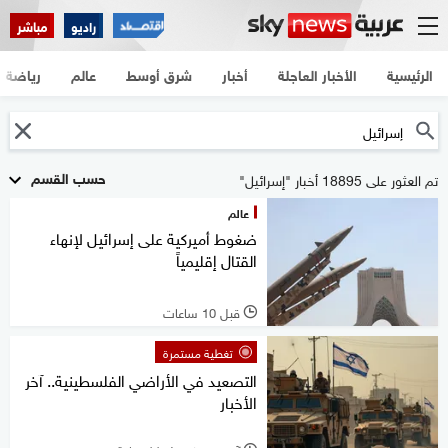
راديو
مباشر
الرئيسية
الأخبار العاجلة
أخبار
شرق أوسط
عالم
رياضة
حسب القسم
تم العثور على 18895 أخبار "إسرائيل"
عالم
ضغوط أميركية على إسرائيل لإنهاء
القتال إقليمياً
قبل 10 ساعات
l
تغطية مستمرة
التصعيد في الأراضي الفلسطينية.. آخر
الأخبار