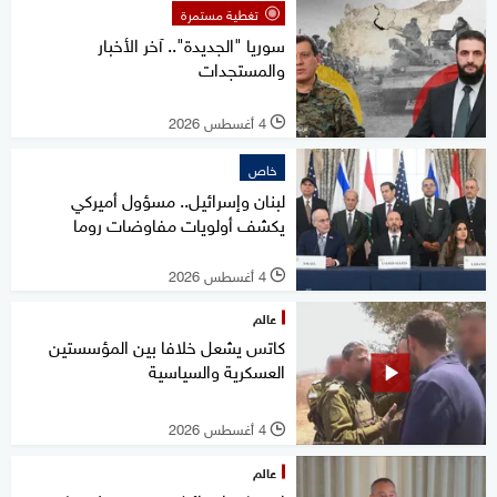
تغطية مستمرة
سوريا "الجديدة".. آخر الأخبار
والمستجدات
4 أغسطس 2026
l
خاص
لبنان وإسرائيل.. مسؤول أميركي
يكشف أولويات مفاوضات روما
4 أغسطس 2026
l
عالم
كاتس يشعل خلافا بين المؤسستين
العسكرية والسياسية
4 أغسطس 2026
l
عالم