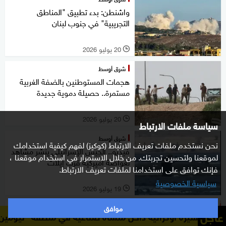
واشنطن: بدء تطبيق "المناطق
التجريبية" في جنوب لبنان
20 يوليو 2026
l
شرق أوسط
هجمات المستوطنين بالضفة الغربية
مستمرة.. حصيلة دموية جديدة
20 يوليو 2026
l
سياسة ملفات الارتباط
شرق أوسط
نحن نستخدم ملفات تعريف الارتباط (كوكيز) لفهم كيفية استخدامك
فيديو.. الجيش الإسرائيلي ينشر مشاهد
لموقعنا ولتحسين تجربتك. من خلال الاستمرار في استخدام موقعنا ،
لغواصة أميركية قرب إيلات
فإنك توافق على استخدامنا لملفات تعريف الارتباط.
سياسية الخصوصية
19 يوليو 2026
l
موافق
شرق أوسط
عاجل
انية داخل منشأة صناعية في منطقة "تيومين" الروسية
"رويتر
روبيو يلتقي عون ويشيد بـ"المضي