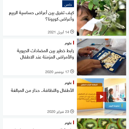
خاص
كيف تفرق بين أعراض حساسية الربيع
وأعراض كورونا؟
14 أبريل 2021
l
علوم
رابط خطير بين المضادات الحيوية
والأمراض المزمنة عند الاطفال
17 نوفمبر 2020
l
علوم
الأطفال والنظافة.. حذار من المبالغة
23 فبراير 2020
l
علوم