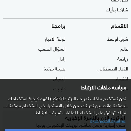
شاركنا برأيك
الأقسام
برامجنا
شرق أوسط
غرفة الأخبار
عالم
السؤال الصعب
رياضة
رادار
الذكاء الاصطناعي
هجمة مرتدة
اقتصاد
الصباح
سياسة ملفات الارتباط
منوعات
كلينيك
وثائقيات
نحن نستخدم ملفات تعريف الارتباط (كوكيز) لفهم كيفية استخدامك
لموقعنا ولتحسين تجربتك. من خلال الاستمرار في استخدام موقعنا ،
فإنك توافق على استخدامنا لملفات تعريف الارتباط.
اشترك الآن بالنشرة الإخبارية
سياسية الخصوصية
نشرة إخبارية ترسل مباشرة لبريدك الإلكتروني يوميا