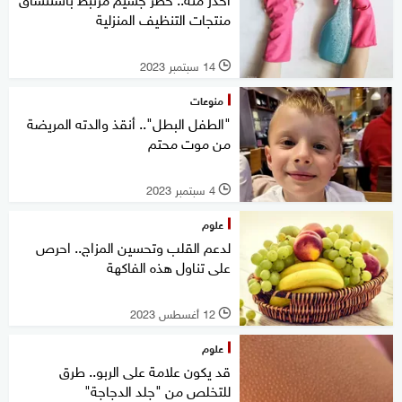
منتجات التنظيف المنزلية
14 سبتمبر 2023
l
منوعات
"الطفل البطل".. أنقذ والدته المريضة
من موت محتم
4 سبتمبر 2023
l
علوم
لدعم القلب وتحسين المزاج.. احرص
على تناول هذه الفاكهة
12 أغسطس 2023
l
علوم
قد يكون علامة على الربو.. طرق
للتخلص من "جلد الدجاجة"