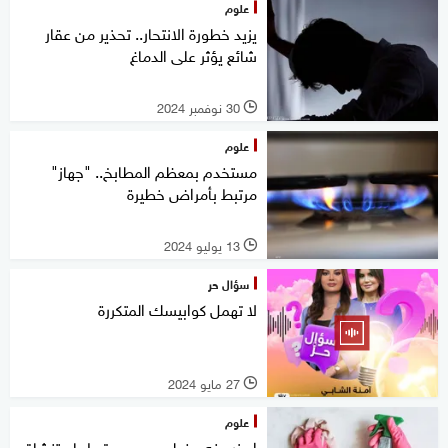
علوم
يزيد خطورة الانتحار.. تحذير من عقار
شائع يؤثر على الدماغ
30 نوفمبر 2024
l
علوم
مستخدم بمعظم المطابخ.. "جهاز"
مرتبط بأمراض خطيرة
13 يوليو 2024
l
سؤال حر
لا تهمل كوابيسك المتكررة
27 مايو 2024
l
علوم
احذر منه.. خطر جسيم مرتبط باستنشاق