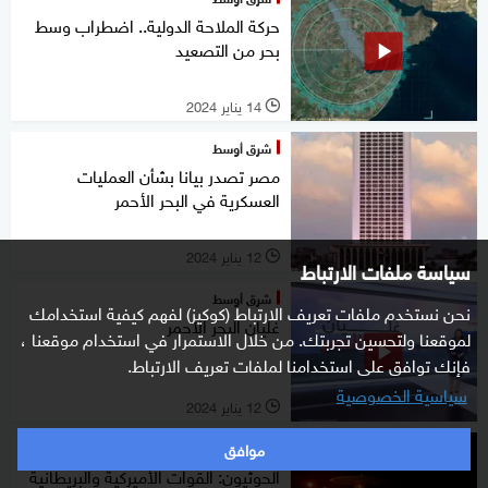
حركة الملاحة الدولية.. اضطراب وسط
بحر من التصعيد
14 يناير 2024
l
شرق أوسط
مصر تصدر بيانا بشأن العمليات
العسكرية في البحر الأحمر
12 يناير 2024
l
سياسة ملفات الارتباط
شرق أوسط
نحن نستخدم ملفات تعريف الارتباط (كوكيز) لفهم كيفية استخدامك
غليان البحر الأحمر
لموقعنا ولتحسين تجربتك. من خلال الاستمرار في استخدام موقعنا ،
فإنك توافق على استخدامنا لملفات تعريف الارتباط.
سياسية الخصوصية
12 يناير 2024
l
موافق
شرق أوسط
الحوثيون: القوات الأميركية والبريطانية