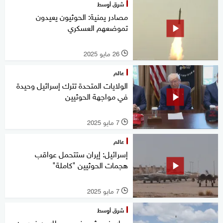
شرق أوسط
مصادر يمنية: الحوثيون يعيدون
تموضعهم العسكري
26 مايو 2025
l
عالم
الولايات المتحدة تترك إسرائيل وحيدة
في مواجهة الحوثيين
7 مايو 2025
l
عالم
إسرائيل: إيران ستتحمل عواقب
هجمات الحوثيين "كاملة"
7 مايو 2025
l
شرق أوسط
صاروخ حوثي يضرب مطار بن غوريون..