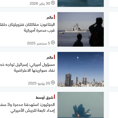
30 يناير 2026
l
عالم
البنتاغون: مقاتلتان فنزويليتان حلقتا
قرب مدمرة أميركية
5 سبتمبر 2025
l
عالم
مسؤول أميركي: إسرائيل تواجه خط
نفاد صواريخها الاعتراضية
20 يونيو 2025
l
شرق أوسط
الحوثيون: استهدفنا مدمرة
إمداد تابعة للجيش الأميركي