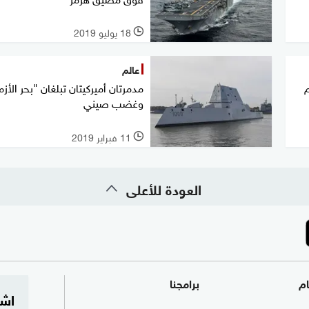
18 يوليو 2019
l
عالم
م
مدمرتان أميركيتان تبلغان "بحر الأزم
وغضب صيني
11 فبراير 2019
l
العودة للأعلى
ام
برامجنا
اشت