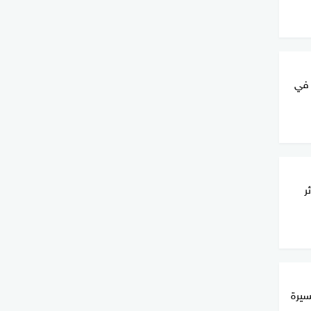
 في
ر
سيرة