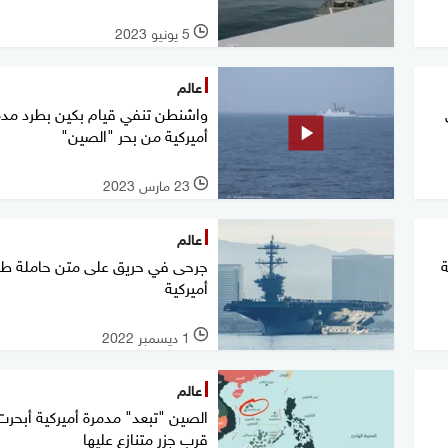
5 يونيو 2023
l
عالم
واشنطن تنفي قيام بكين بطرد مدم
أميركية من بحر "الصين"
23 مارس 2023
l
عالم
ة
جرحى في حريق على متن حاملة طا
أميركية
1 ديسمبر 2022
l
عالم
الصين "تبعد" مدمرة أميركية أبحرت
قرب جزر متنازع عليها