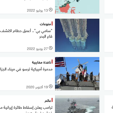
13 يوليو 2022
l
منوعات
"سامي بي".. أعمق حطام اكتشف
قاع البحر
27 يونيو 2022
l
نافذة مغاربية
مدمرة أميركية ترسو في ميناء الجزائ
19 أكتوبر 2020
l
عالم
ترامب يعلن إسقاط طائرة إيرانية م
فوق مضيق هرمز