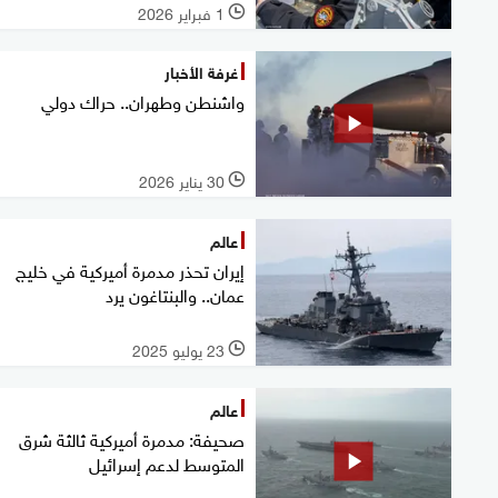
1 فبراير 2026
l
غرفة الأخبار
واشنطن وطهران.. حراك دولي
30 يناير 2026
l
عالم
إيران تحذر مدمرة أميركية في خليج
عمان.. والبنتاغون يرد
23 يوليو 2025
l
عالم
صحيفة: مدمرة أميركية ثالثة شرق
المتوسط ​​لدعم إسرائيل