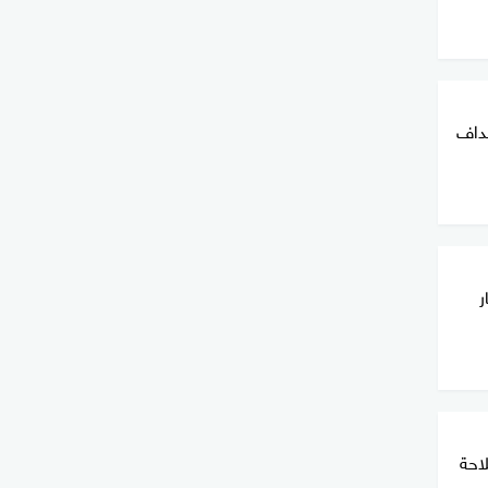
هداف
ر
لاحة