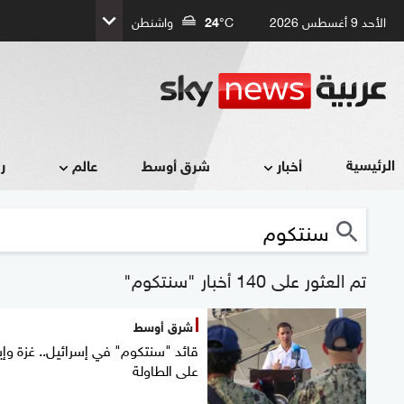
الأحد 9 أغسطس 2026
°C
24
واشنطن
الرئيسية
أخبار
شرق أوسط
عالم
ر
تم العثور على 140 أخبار "سنتكوم"
شرق أوسط
قائد "سنتكوم" في إسرائيل.. غزة وإي
على الطاولة