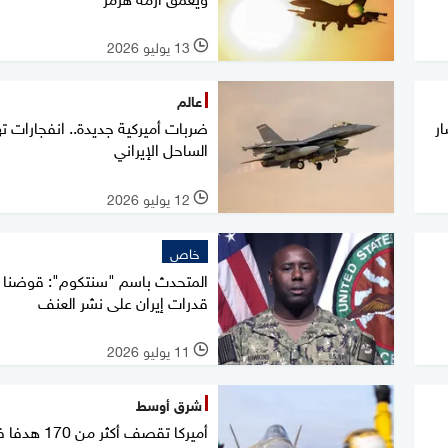
13 يوليو 2026
l
عالم
ار
ضربات أميركية جديدة.. انفجارات ته
الساحل الإيراني
12 يوليو 2026
l
خاص
المتحدث باسم "سنتكوم": قوضنا
قدرات إيران على نشر العنف
11 يوليو 2026
l
شرق أوسط
أميركا تقصف أكثر من 170