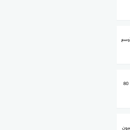
 أوسع
واشنطن تكشف حصيلة الضربات.. 80
يون