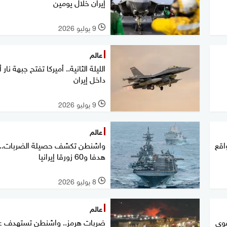
إيران خلال يومين
9 يوليو 2026
l
عالم
الليلة الثانية.. أميركا تفتح جبهة نار
داخل إيران
9 يوليو 2026
l
عالم
اقع
هدفا و60 زورقا إيرانيا
8 يوليو 2026
l
عالم
قوى
ضربات هرمز.. واشنطن تستهدف ع