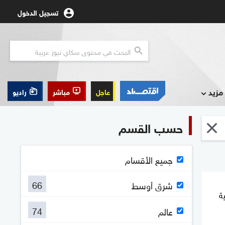
تسجيل الدخول
مزيد
عاجل
مباشر
راديو
حسب القسم
جميع الأقسام
66
شرق أوسط
ة
74
عالم