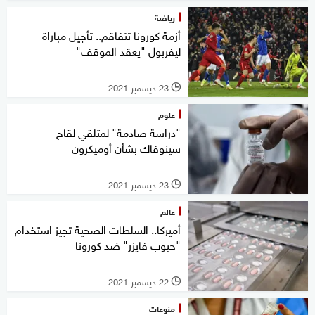
رياضة
أزمة كورونا تتفاقم.. تأجيل مباراة
ليفربول "يعقد الموقف"
23 ديسمبر 2021
l
علوم
"دراسة صادمة" لمتلقي لقاح
سينوفاك بشأن أوميكرون
23 ديسمبر 2021
l
عالم
أميركا.. السلطات الصحية تجيز استخدام
"حبوب فايزر" ضد كورونا
22 ديسمبر 2021
l
منوعات