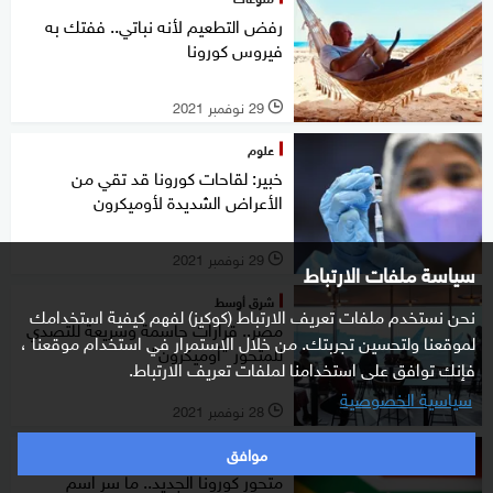
رفض التطعيم لأنه نباتي.. ففتك به
فيروس كورونا
29 نوفمبر 2021
l
علوم
خبير: لقاحات كورونا قد تقي من
الأعراض الشديدة لأوميكرون
29 نوفمبر 2021
l
سياسة ملفات الارتباط
شرق أوسط
نحن نستخدم ملفات تعريف الارتباط (كوكيز) لفهم كيفية استخدامك
مصر.. قرارات حاسمة وسريعة للتصدي
لموقعنا ولتحسين تجربتك. من خلال الاستمرار في استخدام موقعنا ،
للمتحور "أوميكرون"
فإنك توافق على استخدامنا لملفات تعريف الارتباط.
سياسية الخصوصية
28 نوفمبر 2021
l
موافق
علوم
متحور كورونا الجديد.. ما سر اسم