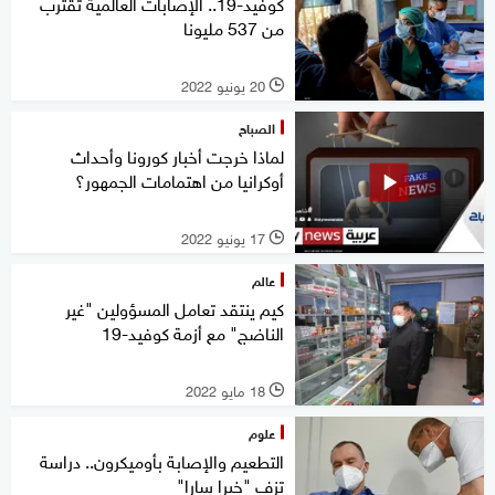
كوفيد-19.. الإصابات العالمية تقترب
من 537 مليونا
20 يونيو 2022
l
الصباح
لماذا خرجت أخبار كورونا وأحداث
أوكرانيا من اهتمامات الجمهور؟
17 يونيو 2022
l
عالم
كيم ينتقد تعامل المسؤولين "غير
الناضج" مع أزمة كوفيد-19
18 مايو 2022
l
علوم
التطعيم والإصابة بأوميكرون.. دراسة
تزف "خبرا سارا"