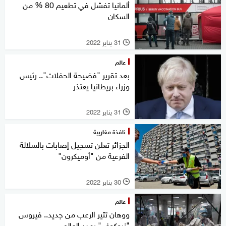
ألمانيا تفشل في تطعيم 80 % من
السكان
31 يناير 2022
l
عالم
بعد تقرير "فضيحة الحفلات".. رئيس
وزراء بريطانيا يعتذر
31 يناير 2022
l
نافذة مغاربية
الجزائر تعلن تسجيل إصابات بالسلالة
الفرعية من "أوميكرون"
30 يناير 2022
l
عالم
ووهان تثير الرعب من جديد.. فيروس
"نيوكوف" يهدد العالم