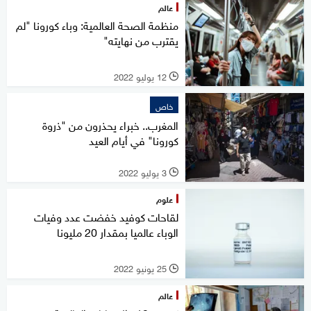
عالم
منظمة الصحة العالمية: وباء كورونا "لم
يقترب من نهايته"
12 يوليو 2022
l
خاص
المغرب.. خبراء يحذرون من "ذروة
كورونا" في أيام العيد
3 يوليو 2022
l
علوم
لقاحات كوفيد خفضت عدد وفيات
الوباء عالميا بمقدار 20 مليونا
25 يونيو 2022
l
عالم