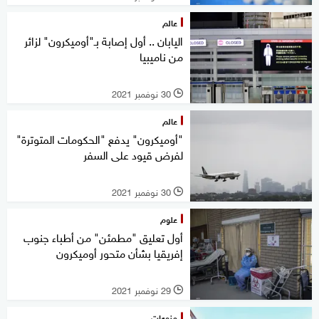
عالم
اليابان .. أول إصابة بـ"أوميكرون" لزائر
من ناميبيا
30 نوفمبر 2021
l
عالم
"أوميكرون" يدفع "الحكومات المتوترة"
لفرض قيود على السفر
30 نوفمبر 2021
l
علوم
أول تعليق "مطمئن" من أطباء جنوب
إفريقيا بشأن متحور أوميكرون
29 نوفمبر 2021
l
منوعات