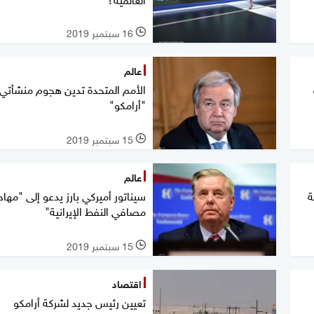
16 سبتمبر 2019
l
عالم
الأمم المتحدة تدين هجوم منشأتي
"أرامكو"
15 سبتمبر 2019
l
عالم
ة
سيناتور أميركي بارز يدعو إلى "مها
مصافي النفط الإيرانية"
15 سبتمبر 2019
l
اقتصاد
تعيين رئيس جديد لشركة أرامكو