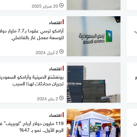
20 فبراير 2025
l
اقتصاد
ب
أرامكو ترسي عقودا بـ7.7 مليار د
لتوسعة معمل غاز بالفاضلي
2 أبريل 2024
l
اقتصاد
رونغشنغ الصينية وأرامكو السعودية
تجريان محادثات لهذا السبب
2 يناير 2024
l
اقتصاد
ن
119 مليون دولار أرباح "لوبريف" 
الربع الأول.. نمو بـ 47%