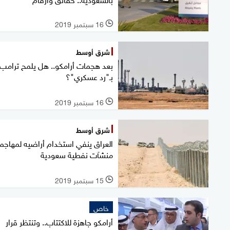
16 سبتمبر 2019
l
شرق أوسط
بعد هجمات أرامكو.. هل يلمح ترامب
بـ"رد عسكري"؟
16 سبتمبر 2019
l
شرق أوسط
العراق ينفي استخدام أراضيه لمهاجم
منشآت نفطية سعودية
15 سبتمبر 2019
l
خاص
أرامكو جاهزة للاكتتاب.. وتنتظر قرار