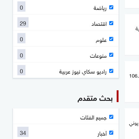
0
رياضة
29
اقتصاد
ة
0
علوم
0
منوعات
0
راديو سكاي نيوز عربية
حقيق أرباح بقيمة 106.25
بحث متقدم
جميع الفئات
ري 25% في يوني
34
أخبار