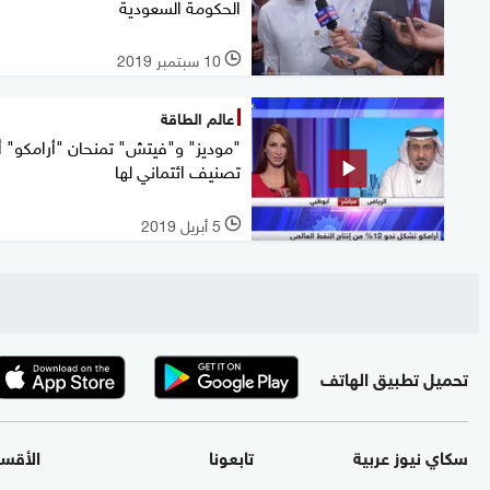
الحكومة السعودية
10 سبتمبر 2019
l
عالم الطاقة
"موديز" و"فيتش" تمنحان "أرامكو" أ
تصنيف ائتماني لها
5 أبريل 2019
l
تحميل تطبيق الهاتف
سكاي نيوز عربية
تابعونا
الأقس