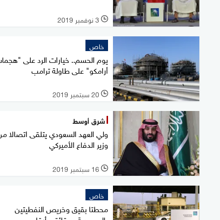
3 نوفمبر 2019
l
خاص
يوم الحسم.. خيارات الرد على "هجما
أرامكو" على طاولة ترامب
20 سبتمبر 2019
l
شرق أوسط
ولي العهد السعودي يتلقى اتصالا من
وزير الدفاع الأميركي
16 سبتمبر 2019
l
خاص
محطتا بقيق وخريص النفطيتين
بالسعودية.. حقائق وأرقام