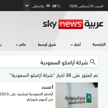
السبت 8 أغسطس 2026
°C
35
واشنطن
الرئيسية
أخبار
شرق أوسط
عالم
ر
تم العثور على 39 أخبار "شركة أرامكو السعودية"
اقتصاد
أرامكو السعو
من أسهم بترورابغ