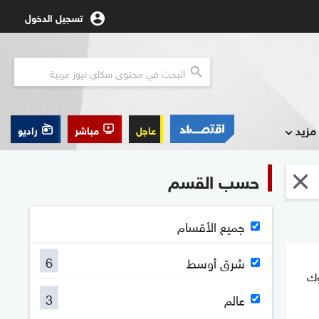
تسجيل الدخول
مزيد
عاجل
مباشر
راديو
حسب القسم
جميع الأقسام
6
شرق أوسط
وك
3
عالم