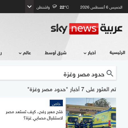
الخميس 6 أغسطس 2026
°C
22
واشنطن
الرئيسية
أخبار
شرق أوسط
عالم
ر
تم العثور على 7 أخبار "حدود مصر وغزة"
خاص
فتح معبر رفح.. كيف تستعد مصر
لاستقبال مصابي غزة؟