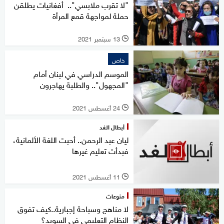
"لا تقرب ملابسي".. أفغانيات يطلقن
حملة لمواجهة قمع المرأة
13 سبتمبر 2021
l
خاص
الموسم الدراسي في لبنان أمام
"المجهول".. والطلبة يهاجرون
24 أغسطس 2021
l
أبطال الغد
ليان عبد الرحمن.. أحبت اللغة الألمانية،
فبدأت تعليم غيرها
11 أغسطس 2021
l
منوعات
لا مناهج وسباحة إجبارية..كيف تفوق
النظام التعليمي في السويد؟