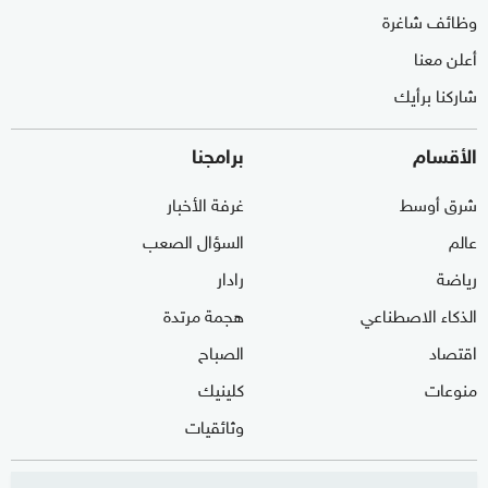
وظائف شاغرة
أعلن معنا
شاركنا برأيك
الأقسام
برامجنا
شرق أوسط
غرفة الأخبار
عالم
السؤال الصعب
رياضة
رادار
الذكاء الاصطناعي
هجمة مرتدة
اقتصاد
الصباح
منوعات
كلينيك
وثائقيات