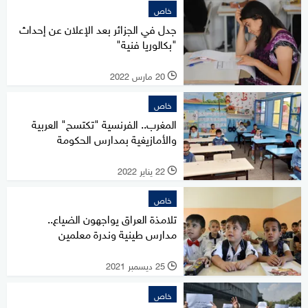
خاص
جدل في الجزائر بعد الإعلان عن إحداث
"بكالوريا فنية"
20 مارس 2022
l
خاص
المغرب.. الفرنسية "تكتسح" العربية
والأمازيغية بمدارس الحكومة
22 يناير 2022
l
خاص
تلامذة العراق يواجهون الضياع..
مدارس طينية وندرة معلمين
25 ديسمبر 2021
l
خاص