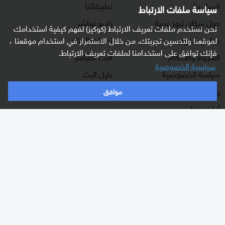
اتصل بنا
تطبيقاتنا
سياسة ملفات الارتباط
حول سكاي نيوز عربية
راديو مباشر
نحن نستخدم ملفات تعريف الارتباط (كوكيز) لفهم كيفية استخدامك
برنامج التدريب
ترددات القناة
لموقعنا ولتحسين تجربتك. من خلال الاستمرار في استخدام موقعنا ،
فإنك توافق على استخدامنا لملفات تعريف الارتباط.
الشروط والأحكام
البث المباشر
سياسية الخصوصية
سياسة الخصوصية
دليل البث
وظائف شاغرة
موافق
أعلن معنا
شاركنا برأيك
الأقسام
برامجنا
شرق أوسط
غرفة الأخبار
عالم
السؤال الصعب
رياضة
رادار