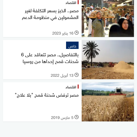
اقتصاد
مصر.. الخبز بسعر التكلفة لغير
المشمولين في منظومة الدعم
16 يناير 2023
l
خاص
بالتفاصيل.. مصر تتعاقد على 6
شحنات قمح إحداها من روسيا
13 أبريل 2022
l
اقتصاد
مصر ترفض شحنة قمح "بلا علاج"
5 مارس 2019
l