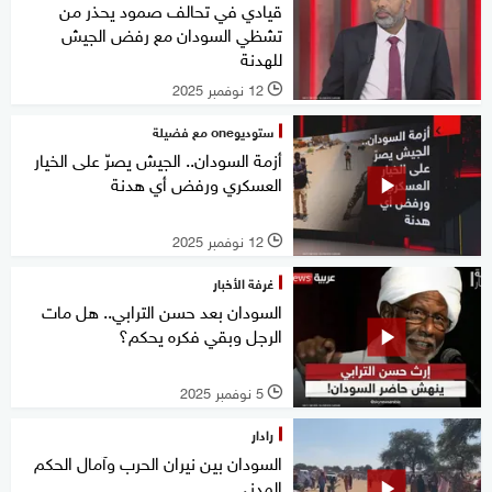
قيادي في تحالف صمود يحذر من
تشظي السودان مع رفض الجيش
للهدنة
12 نوفمبر 2025
l
ستوديوone مع فضيلة
أزمة السودان.. الجيش يصرّ على الخيار
العسكري ورفض أي هدنة
12 نوفمبر 2025
l
غرفة الأخبار
السودان بعد حسن الترابي.. هل مات
الرجل وبقي فكره يحكم؟
5 نوفمبر 2025
l
رادار
السودان بين نيران الحرب وآمال الحكم
المدني