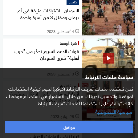
خاص
السودان.. اشتباكات عنيفة في أم
درمان ومقتل 3 من أسرة واحدة
4 أغسطس 2023
l
شرق أوسط
قوات الدعم السريع تحذّر من "حرب
أهلية" شرق السودان
3 أغسطس 2023
سياسة ملفات الارتباط
l
غرفة الأخبار
نحن نستخدم ملفات تعريف الارتباط (كوكيز) لفهم كيفية استخدامك
أزمة السودان.. الآمال لا تزال معقودة
لموقعنا ولتحسين تجربتك. من خلال الاستمرار في استخدام موقعنا ،
على محادثات جدة
فإنك توافق على استخدامنا لملفات تعريف الارتباط.
سياسية الخصوصية
28 يوليو 2023
l
موافق
غرفة الأخبار
كينيا تنفي اتهامات الجيش