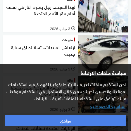
لهذا السبب.. رجل يضرم النار في نفسه
أمام مقر الأمم المتحدة
3 يوليو 2026
l
منوعات
لإنعاش المبيعات.. تسلا تطلق سيارة
جديدة
3 يوليو 2026
l
سياسة ملفات الارتباط
عالم
نحن نستخدم ملفات تعريف الارتباط (كوكيز) لفهم كيفية استخدامك
القوات الجوية الأميركية تفتح تحقيقا
لموقعنا ولتحسين تجربتك. من خلال الاستمرار في استخدام موقعنا ،
مع ضابط أثار الجدل
فإنك توافق على استخدامنا لملفات تعريف الارتباط.
سياسية الخصوصية
3 يوليو 2026
l
موافق
غرفة الأخبار
الولايات المتحدة تستأنف شحنات