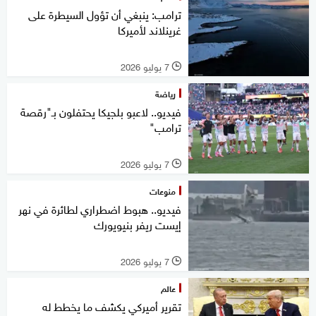
ترامب: ينبغي أن تؤول السيطرة على
غرينلاند لأميركا
7 يوليو 2026
l
رياضة
فيديو.. لاعبو بلجيكا يحتفلون بـ"رقصة
ترامب"
7 يوليو 2026
l
منوعات
فيديو.. هبوط اضطراري لطائرة في نهر
إيست ريفر بنيويورك
7 يوليو 2026
l
عالم
تقرير أميركي يكشف ما يخطط له