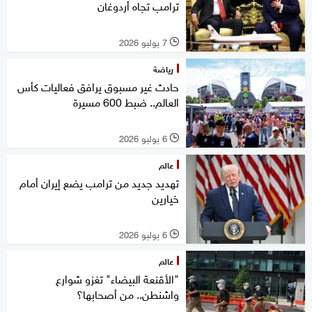
ترامب تجاه أردوغان
7 يوليو 2026
l
رياضة
حادث غير مسبوق يرافق فعاليات كأس
العالم.. ضبط 600 مسيرة
6 يوليو 2026
l
عالم
تهديد جديد من ترامب يضع إيران أمام
خيارين
6 يوليو 2026
l
عالم
"الأقنعة البيضاء" تغزو شوارع
واشنطن.. من أصحابها؟