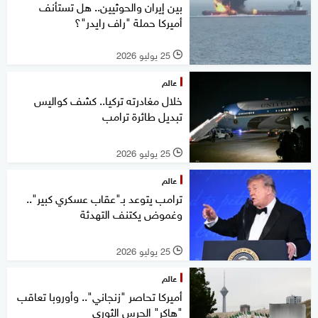
بين إيران والحوثيين.. هل تستأنف
أميركا حملة "راف رايدر"؟
25 يوليو 2026
l
عالم
خلال مغادرته تركيا.. كشف كواليس
تبديل طائرة ترامب
25 يوليو 2026
l
عالم
ترامب يتوعد بـ"عقاب عسكري كبير"..
وغموض يكتنف التهدئة
25 يوليو 2026
l
عالم
أميركا تحاصر "زنجاني".. وأوروبا تعاقب
"هاكر" الحرس الثوري