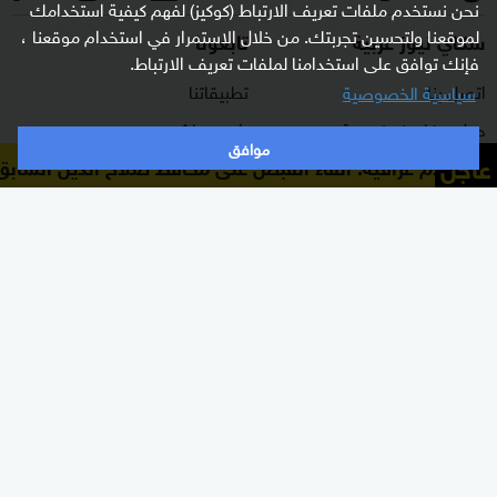
نحن نستخدم ملفات تعريف الارتباط (كوكيز) لفهم كيفية استخدامك
لموقعنا ولتحسين تجربتك. من خلال الاستمرار في استخدام موقعنا ،
سكاي نيوز عربية
تابعونا
فإنك توافق على استخدامنا لملفات تعريف الارتباط.
اتصل بنا
تطبيقاتنا
سياسية الخصوصية
حول سكاي نيوز عربية
راديو مباشر
موافق
عاجل
 إعلام عراقية: القاء القبض على محافظ صلاح الدين السابق 
برنامج التدريب
ترددات القناة
الشروط والأحكام
البث المباشر
سياسة الخصوصية
دليل البث
وظائف شاغرة
أعلن معنا
شاركنا برأيك
الأقسام
برامجنا
شرق أوسط
غرفة الأخبار