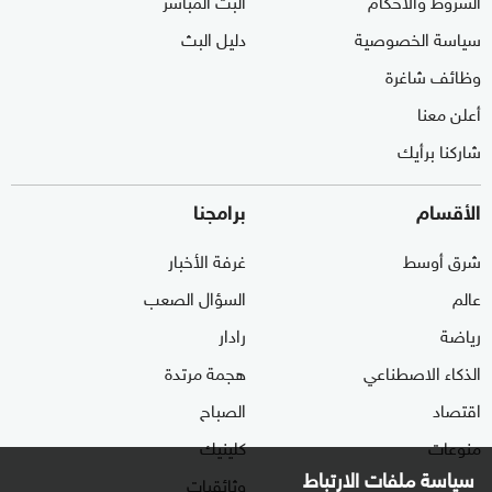
سياسة الخصوصية
دليل البث
وظائف شاغرة
أعلن معنا
شاركنا برأيك
الأقسام
برامجنا
شرق أوسط
غرفة الأخبار
عالم
السؤال الصعب
رياضة
رادار
الذكاء الاصطناعي
هجمة مرتدة
اقتصاد
الصباح
منوعات
كلينيك
سياسة ملفات الارتباط
وثائقيات