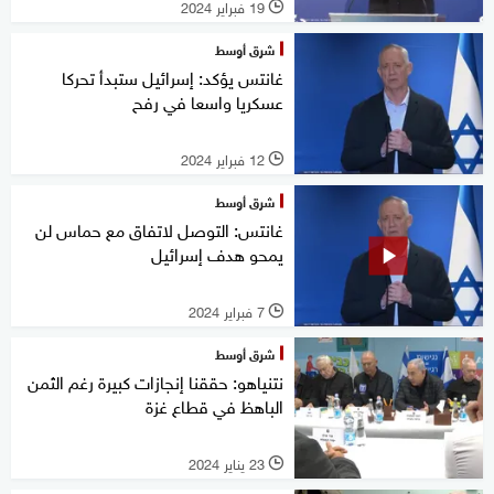
19 فبراير 2024
l
شرق أوسط
غانتس يؤكد: إسرائيل ستبدأ تحركا
عسكريا واسعا في رفح
12 فبراير 2024
l
شرق أوسط
غانتس: التوصل لاتفاق مع حماس لن
يمحو هدف إسرائيل
7 فبراير 2024
l
شرق أوسط
نتنياهو: حققنا إنجازات كبيرة رغم الثمن
الباهظ في قطاع غزة
23 يناير 2024
l