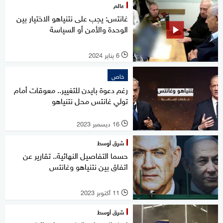
عالم
غانتس: يجب على نتنياهو الاختيار بين
الوحدة والأمن أو السياسة
6 يناير 2024
l
خاص
رغم دعوة بايدن للتغيير.. معوقات أمام
تولي غانتس محل نتنياهو
16 ديسمبر 2023
l
شرق أوسط
حسما التفاصيل النهائية.. تقارير عن
اتفاق بين نتنياهو وغانتس
11 أكتوبر 2023
l
شرق أوسط