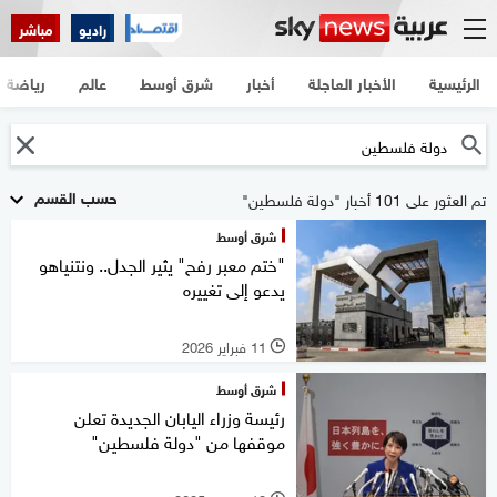
راديو
مباشر
الرئيسية
الأخبار العاجلة
أخبار
شرق أوسط
عالم
رياضة
حسب القسم
تم العثور على 101 أخبار "دولة فلسطين"
شرق أوسط
"ختم معبر رفح" يثير الجدل.. ونتنياهو
يدعو إلى تغييره
11 فبراير 2026
l
شرق أوسط
رئيسة وزراء اليابان الجديدة تعلن
موقفها من "دولة فلسطين"