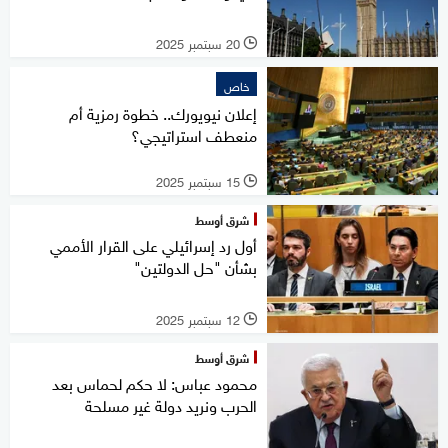
20 سبتمبر 2025
l
خاص
إعلان نيويورك.. خطوة رمزية أم
منعطف استراتيجي؟
15 سبتمبر 2025
l
شرق أوسط
أول رد إسرائيلي على القرار الأممي
بشأن "حل الدولتين"
12 سبتمبر 2025
l
شرق أوسط
محمود عباس: لا حكم لحماس بعد
الحرب ونريد دولة غير مسلحة