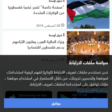
شرق أوسط
"صفحة خاصة" تفجر غضبا فلسطينيا
من الولايات المتحدة
28 أغسطس 2019
l
شرق أوسط
وزراء المالية العرب يعلنون التزامهم
بدعم فلسطين اقتصاديا
23 يونيو 2019
سياسة ملفات الارتباط
l
نحن نستخدم ملفات تعريف الارتباط (كوكيز) لفهم كيفية استخدامك
العودة للأعلى
لموقعنا ولتحسين تجربتك. من خلال الاستمرار في استخدام موقعنا ،
فإنك توافق على استخدامنا لملفات تعريف الارتباط.
تحميل تطبيق الهاتف
سياسية الخصوصية
موافق