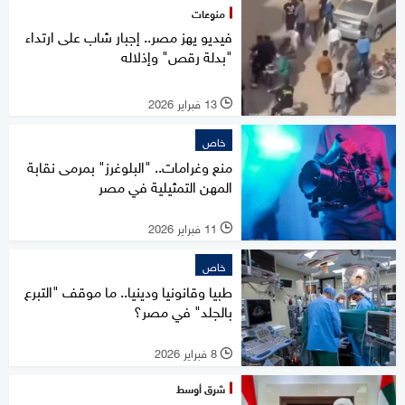
منوعات
فيديو يهز مصر.. إجبار شاب على ارتداء
"بدلة رقص" وإذلاله
13 فبراير 2026
l
خاص
منع وغرامات.. "البلوغرز" بمرمى نقابة
المهن التمثيلية في مصر
11 فبراير 2026
l
خاص
طبيا وقانونيا ودينيا.. ما موقف "التبرع
بالجلد" في مصر؟
8 فبراير 2026
l
شرق أوسط