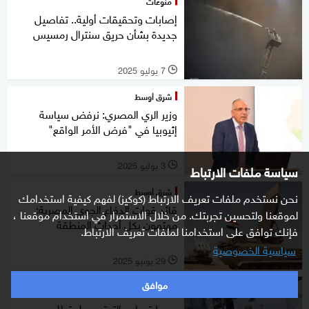
منوعات
إصابات وتحقيقات أولية.. تفاصيل
جديدة بشأن حريق سنترال رمسيس
7 يوليو 2025
l
شرق أوسط
وزير الري المصري: نرفض سياسة
إثيوبيا في "فرض الأمر الواقع"
3 يوليو 2025
سياسة ملفات الارتباط
l
شرق أوسط
نحن نستخدم ملفات تعريف الارتباط (كوكيز) لفهم كيفية استخدامك
قائد قوات الدفاع الجوي المصرية:
لموقعنا ولتحسين تجربتك. من خلال الاستمرار في استخدام موقعنا ،
مهتمون بكل أحداث المنطقة
فإنك توافق على استخدامنا لملفات تعريف الارتباط.
سياسية الخصوصية
29 يونيو 2025
l
موافق
خاص
وسط تصاعد التوتر.. دول تطلب