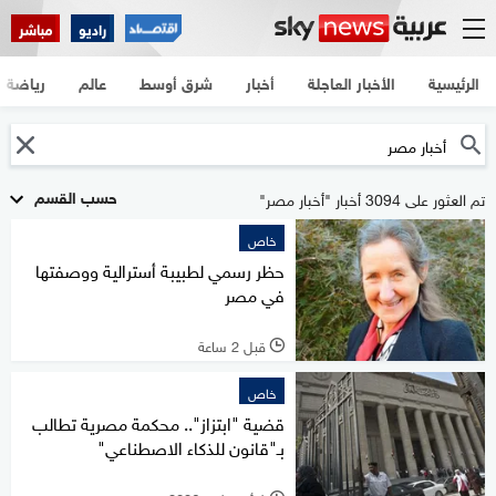
راديو
مباشر
الرئيسية
الأخبار العاجلة
أخبار
شرق أوسط
عالم
رياضة
حسب القسم
تم العثور على 3094 أخبار "أخبار مصر"
خاص
حظر رسمي لطبيبة أسترالية ووصفتها
في مصر
قبل 2 ساعة
l
خاص
قضية "ابتزاز".. محكمة مصرية تطالب
بـ"قانون للذكاء الاصطناعي"