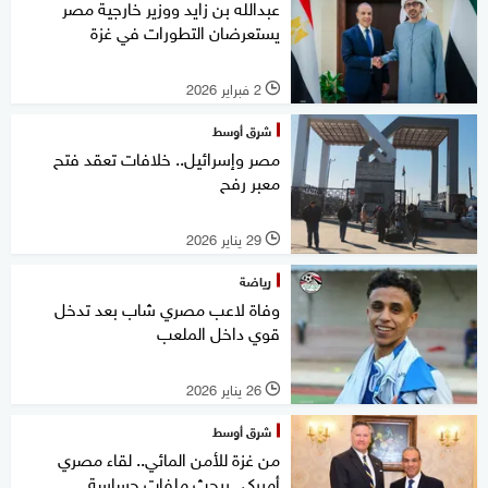
عبدالله بن زايد ووزير خارجية مصر
يستعرضان التطورات في غزة
2 فبراير 2026
l
شرق أوسط
مصر وإسرائيل.. خلافات تعقد فتح
معبر رفح
29 يناير 2026
l
رياضة
وفاة لاعب مصري شاب بعد تدخل
قوي داخل الملعب
26 يناير 2026
l
شرق أوسط
من غزة للأمن المائي.. لقاء مصري
أميركي يبحث ملفات حساسة