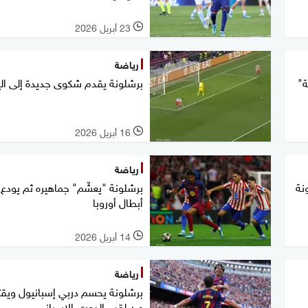
23 أبريل 2026
l
رياضة
ة"
برشلونة يقدم شكوى جديدة إلى الي
16 أبريل 2026
l
رياضة
نة
برشلونة "يعشّم" جماهيره ثم يودع
أبطال أوروبا
14 أبريل 2026
l
رياضة
برشلونة يحسم دربي إسبانيول ويق
من لقب الدوري الإسباني