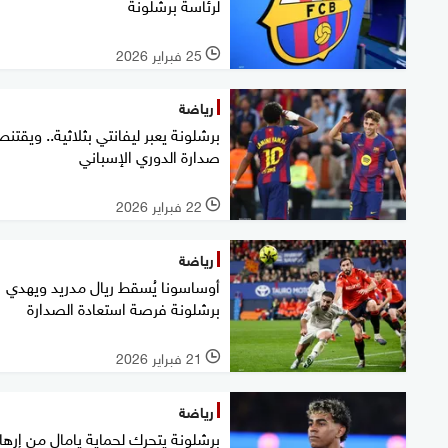
لرئاسة برشلونة
25 فبراير 2026
l
رياضة
برشلونة يعبر ليفانتي بثلاثية.. ويقتن
صدارة الدوري الإسباني
22 فبراير 2026
l
رياضة
أوساسونا يُسقط ريال مدريد ويهدي
برشلونة فرصة استعادة الصدارة
21 فبراير 2026
l
رياضة
برشلونة يتحرك لحماية يامال من إرها