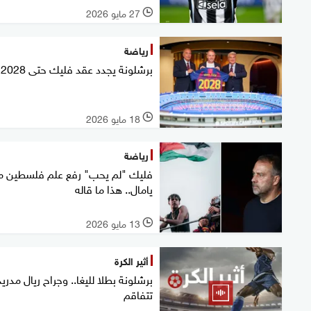
27 مايو 2026
l
رياضة
برشلونة يجدد عقد فليك حتى 2028
18 مايو 2026
l
رياضة
فليك "لم يحب" رفع علم فلسطين م
يامال.. هذا ما قاله
13 مايو 2026
l
أثير الكرة
برشلونة بطلا لليغا.. وجراح ريال مدريد
تتفاقم