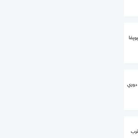
ويفا
 دوري
ترب