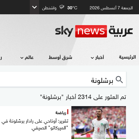
الجمعة 7 أغسطس 2026
°C
30
واشنطن
الرئيسية
أخبار
شرق أوسط
عالم
ر
تم العثور على 2314 أخبار "برشلونة"
رياضة
تقرير: أوناحي على رادار برشلونة في
"الميركاتو" الصيفي