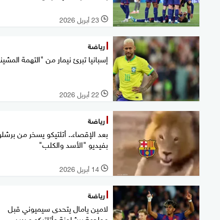
23 أبريل 2026
l
رياضة
إسبانيا تبرئ نيمار من "التهمة المشين
22 أبريل 2026
l
رياضة
بعد الإقصاء.. أتلتيكو يسخر من برشلو
بفيديو "الأسد والكلب"
14 أبريل 2026
l
رياضة
لامين يامال يتحدى سيميوني قبل
مواجهة برشلونة وأتلتيكو مدريد