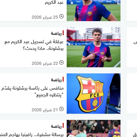
عبد الكريم
25 فبراير 2026
l
رياضة
ص
عرقلة في تسجيل عبد الكريم مع
برشلونة.. ماذا يحدث؟
22 فبراير 2026
l
رياضة
منافس على رئاسة برشلونة يقدّم و
"ينتظره الجميع"
21 فبراير 2026
l
رياضة
ق
برسالة مشفرة... رافينيا يهاجم الم