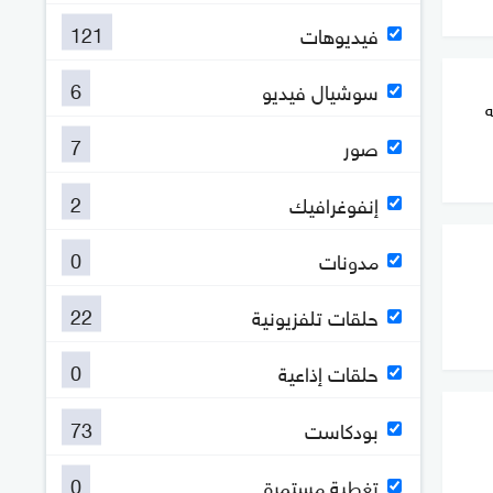
121
فيديوهات
6
سوشيال فيديو
ه
7
صور
2
إنفوغرافيك
0
مدونات
22
حلقات تلفزيونية
0
حلقات إذاعية
73
بودكاست
0
تغطية مستمرة