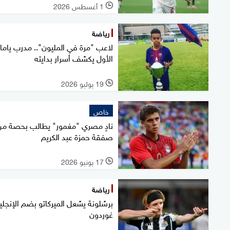
1 أغسطس 2026
l
رياضة
لاعب "مرة في المليون".. مدرب ياما
الأول يكشف أسرار بدايته
19 يوليو 2026
l
خاص
نادٍ مصري "مغمور" يطالب بحصة من
صفقة حمزة عبد الكريم
17 يونيو 2026
l
رياضة
برشلونة يشعل الميركاتو بضم الإنجلي
غوردون