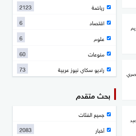
2123
رياضة
6
اقتصاد
يم
6
علوم
60
منوعات
73
راديو سكاي نيوز عربية
مصري
بحث متقدم
جميع الفئات
عبد
2083
أخبار