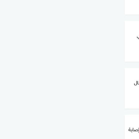
ي
ال
صابة