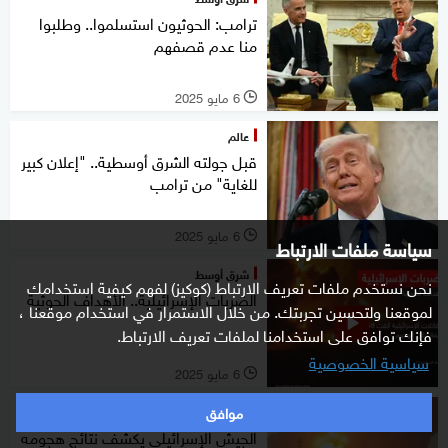
ترامب: الحوثيون استسلموا.. وطلبوا
منا عدم قصفهم
6 مايو 2025
l
عالم
قبل جولته الشرق أوسطية.. "إعلان كبير
للغاية" من ترامب
6 مايو 2025
l
سياسة ملفات الارتباط
شرق أوسط
نحن نستخدم ملفات تعريف الارتباط (كوكيز) لفهم كيفية استخدامك
الضربات الإسرائيلية.. الأهداف الحوثية
لموقعنا ولتحسين تجربتك. من خلال الاستمرار في استخدام موقعنا ،
فإنك توافق على استخدامنا لملفات تعريف الارتباط.
سياسية الخصوصية
6 مايو 2025
l
موافق
شرق أوسط
الجيش الإسرائيلي يكشف نتائج هجومه