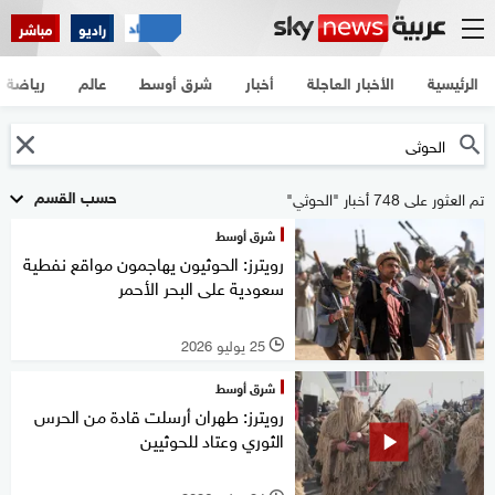
راديو
مباشر
الرئيسية
الأخبار العاجلة
أخبار
شرق أوسط
عالم
رياضة
حسب القسم
تم العثور على 748 أخبار "الحوثي"
شرق أوسط
رويترز: الحوثيون يهاجمون مواقع نفطية
سعودية على البحر الأحمر
25 يوليو 2026
l
شرق أوسط
رويترز: طهران أرسلت قادة من الحرس
الثوري وعتاد للحوثيين